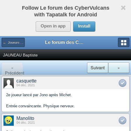
Follow Le forum des CyberVulcans
with Tapatalk for Android
Open in app
Install
Le forum des CyberVulcans
← Joueurs ASM
JAUNEAU Baptiste
«
Suivant
»
Précédent
casquette
04 déc. 2021
2e joueur lancé par Jono après Michet.
Entrée convaincante. Physique nerveux.
Manolito
04 déc. 2021