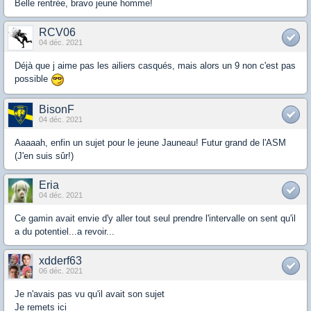
Belle rentrée, bravo jeune homme!
RCV06
04 déc. 2021
Déjà que j aime pas les ailiers casqués, mais alors un 9 non c'est pas
possible
BisonF
04 déc. 2021
Aaaaah, enfin un sujet pour le jeune Jauneau! Futur grand de l'ASM
(J'en suis sûr!)
Eria
04 déc. 2021
Ce gamin avait envie d'y aller tout seul prendre l'intervalle on sent qu'il
a du potentiel...a revoir...
xdderf63
06 déc. 2021
Je n'avais pas vu qu'il avait son sujet
Je remets ici