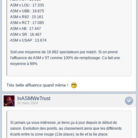
ASM v LOU : 17.335
ASM v UBB : 18.875
ASM v R92 : 15.161
ASM v RCT : 17.085
ASM v AB : 17.447
ASM v SR : 16.467
ASM v USAP : 13.674
Soit une moyenne de 16.882 spectateurs par match. Si on prend
l'affluence de ASM v ST comme 100% de remplissage. Ca fait une
moyenne à 89%
Très belle affluence quand même !
InASMWeTrust
01 mars 2024
Si jamais ça vous intéresse, je tiens ça à jour depuis le début de
saison. Evolution des points, au classement ainsi que les différents
écarts entre la zone rouge (13e place), la 8e et la 6e place.