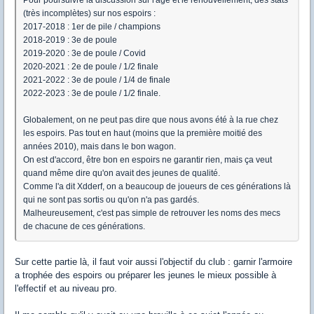
Pour poursuivre la discussion sur l'âge et le renouvellement, des stats
(très incomplètes) sur nos espoirs :
2017-2018 : 1er de pile / champions
2018-2019 : 3e de poule
2019-2020 : 3e de poule / Covid
2020-2021 : 2e de poule / 1/2 finale
2021-2022 : 3e de poule / 1/4 de finale
2022-2023 : 3e de poule / 1/2 finale.
Globalement, on ne peut pas dire que nous avons été à la rue chez
les espoirs. Pas tout en haut (moins que la première moitié des
années 2010), mais dans le bon wagon.
On est d'accord, être bon en espoirs ne garantir rien, mais ça veut
quand même dire qu'on avait des jeunes de qualité.
Comme l'a dit Xdderf, on a beaucoup de joueurs de ces générations là
qui ne sont pas sortis ou qu'on n'a pas gardés.
Malheureusement, c'est pas simple de retrouver les noms des mecs
de chacune de ces générations.
Sur cette partie là, il faut voir aussi l'objectif du club : garnir l'armoire
a trophée des espoirs ou préparer les jeunes le mieux possible à
l'effectif et au niveau pro.