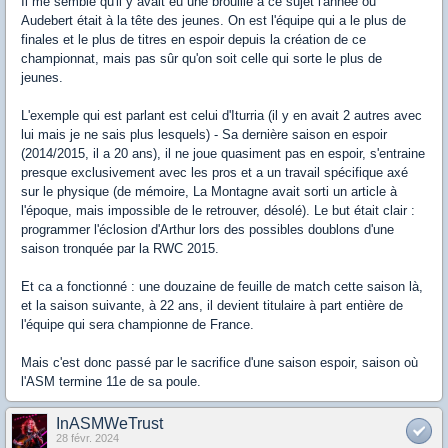
Il me semble qu'il y avait eu une brouille à ce sujet l'année ou
Audebert était à la tête des jeunes. On est l'équipe qui a le plus de
finales et le plus de titres en espoir depuis la création de ce
championnat, mais pas sûr qu'on soit celle qui sorte le plus de
jeunes.
L'exemple qui est parlant est celui d'Iturria (il y en avait 2 autres avec
lui mais je ne sais plus lesquels) - Sa dernière saison en espoir
(2014/2015, il a 20 ans), il ne joue quasiment pas en espoir, s'entraine
presque exclusivement avec les pros et a un travail spécifique axé
sur le physique (de mémoire, La Montagne avait sorti un article à
l'époque, mais impossible de le retrouver, désolé). Le but était clair :
programmer l'éclosion d'Arthur lors des possibles doublons d'une
saison tronquée par la RWC 2015.
Et ca a fonctionné : une douzaine de feuille de match cette saison là,
et la saison suivante, à 22 ans, il devient titulaire à part entière de
l'équipe qui sera championne de France.
Mais c'est donc passé par le sacrifice d'une saison espoir, saison où
l'ASM termine 11e de sa poule.
InASMWeTrust
28 févr. 2024