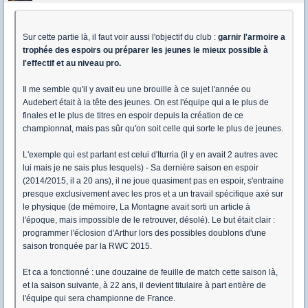
Sur cette partie là, il faut voir aussi l'objectif du club :
garnir l'armoire a
trophée des espoirs ou préparer les jeunes le mieux possible à
l'effectif et au niveau pro.
Il me semble qu'il y avait eu une brouille à ce sujet l'année ou
Audebert était à la tête des jeunes. On est l'équipe qui a le plus de
finales et le plus de titres en espoir depuis la création de ce
championnat, mais pas sûr qu'on soit celle qui sorte le plus de jeunes.
L'exemple qui est parlant est celui d'Iturria (il y en avait 2 autres avec
lui mais je ne sais plus lesquels) - Sa dernière saison en espoir
(2014/2015, il a 20 ans), il ne joue quasiment pas en espoir, s'entraine
presque exclusivement avec les pros et a un travail spécifique axé sur
le physique (de mémoire, La Montagne avait sorti un article à
l'époque, mais impossible de le retrouver, désolé). Le but était clair :
programmer l'éclosion d'Arthur lors des possibles doublons d'une
saison tronquée par la RWC 2015.
Et ca a fonctionné : une douzaine de feuille de match cette saison là,
et la saison suivante, à 22 ans, il devient titulaire à part entière de
l'équipe qui sera championne de France.