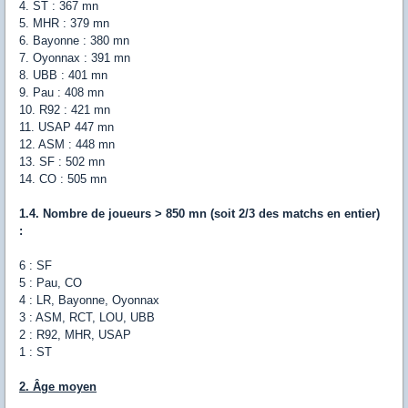
4. ST : 367 mn
5. MHR : 379 mn
6. Bayonne : 380 mn
7. Oyonnax : 391 mn
8. UBB : 401 mn
9. Pau : 408 mn
10. R92 : 421 mn
11. USAP 447 mn
12. ASM : 448 mn
13. SF : 502 mn
14. CO : 505 mn
1.4. Nombre de joueurs > 850 mn (soit 2/3 des matchs en entier)
:
6 : SF
5 : Pau, CO
4 : LR, Bayonne, Oyonnax
3 : ASM, RCT, LOU, UBB
2 : R92, MHR, USAP
1 : ST
2. Âge moyen