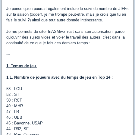
Je pense qu'on pourrait également inclure le suivi du nombre de JIFFs
sur la saison (xdderf, je me trompe peut-être, mais je crois que tu en
fais le suivi ?) ainsi que tout autre donnée intéressante.
Je me permets de citer InASMweTrust sans son autorisation, parce
qu'ouvrir des sujets vides et voler le travail des autres, c'est dans la
continuité de ce que je fais ces derniers temps :
---
1. Temps de jeu
1.1. Nombre de joueurs avec du temps de jeu en Top 14 :
53 : LOU
52 : ST
50 : RCT
49 : MHR
47 : LR
46 : UBB
45 : Bayonne, USAP
44 : R92, SF
43 : Pau, Oyonnax