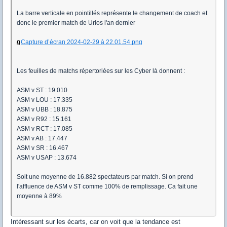
La barre verticale en pointillés représente le changement de coach et
donc le premier match de Urios l'an dernier
Capture d’écran 2024-02-29 à 22.01.54.png
Les feuilles de matchs répertoriées sur les Cyber là donnent :
ASM v ST : 19.010
ASM v LOU : 17.335
ASM v UBB : 18.875
ASM v R92 : 15.161
ASM v RCT : 17.085
ASM v AB : 17.447
ASM v SR : 16.467
ASM v USAP : 13.674
Soit une moyenne de 16.882 spectateurs par match. Si on prend
l'affluence de ASM v ST comme 100% de remplissage. Ca fait une
moyenne à 89%
Intéressant sur les écarts, car on voit que la tendance est