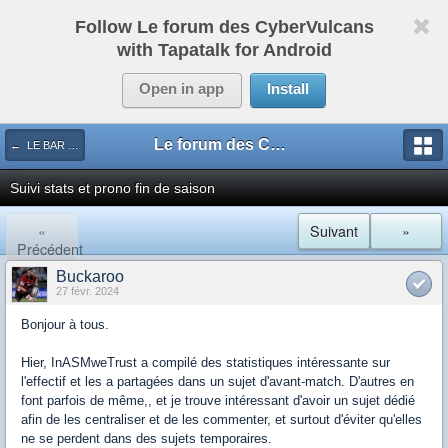
Follow Le forum des CyberVulcans
with Tapatalk for Android
Open in app
Install
Le forum des CyberVulcans
← LE BAR DES SPORTS
Suivi stats et prono fin de saison
«
Suivant
»
Précédent
Buckaroo
27 févr. 2024
Bonjour à tous.
Hier, InASMweTrust a compilé des statistiques intéressante sur
l'effectif et les a partagées dans un sujet d'avant-match. D'autres en
font parfois de même,, et je trouve intéressant d'avoir un sujet dédié
afin de les centraliser et de les commenter, et surtout d'éviter qu'elles
ne se perdent dans des sujets temporaires.