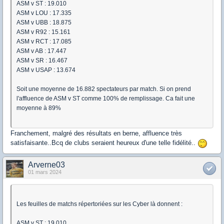
ASM v ST : 19.010
ASM v LOU : 17.335
ASM v UBB : 18.875
ASM v R92 : 15.161
ASM v RCT : 17.085
ASM v AB : 17.447
ASM v SR : 16.467
ASM v USAP : 13.674
Soit une moyenne de 16.882 spectateurs par match. Si on prend
l'affluence de ASM v ST comme 100% de remplissage. Ca fait une
moyenne à 89%
Franchement, malgré des résultats en berne, affluence très
satisfaisante..Bcq de clubs seraient heureux d'une telle fidélité..
Arverne03
01 mars 2024
Les feuilles de matchs répertoriées sur les Cyber là donnent :
ASM v ST : 19.010