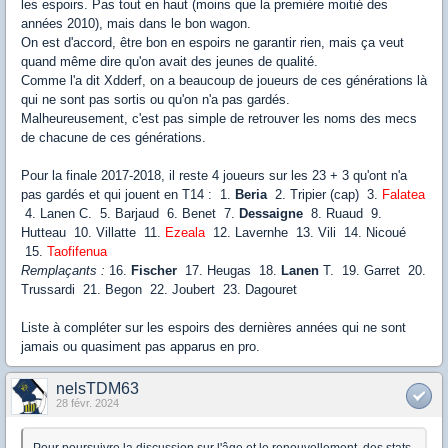
les espoirs. Pas tout en haut (moins que la première moitié des
années 2010), mais dans le bon wagon.
On est d'accord, être bon en espoirs ne garantir rien, mais ça veut
quand même dire qu'on avait des jeunes de qualité.
Comme l'a dit Xdderf, on a beaucoup de joueurs de ces générations là
qui ne sont pas sortis ou qu'on n'a pas gardés.
Malheureusement, c'est pas simple de retrouver les noms des mecs
de chacune de ces générations.
Pour la finale 2017-2018, il reste 4 joueurs sur les 23 + 3 qu'ont n'a
pas gardés et qui jouent en T14 :
1.
Beria
2. Tripier (cap) 3.
Falatea
4. Lanen C. 5. Barjaud 6. Benet 7.
Dessaigne
8. Ruaud 9.
Hutteau 10. Villatte 11.
Ezeala
12. Lavernhe 13. Vili 14. Nicoué
15.
Taofifenua
Remplaçants :
16.
Fischer
17. Heugas 18.
Lanen
T. 19. Garret 20.
Trussardi 21. Begon 22. Joubert 23. Dagouret
Liste à compléter sur les espoirs des dernières années qui ne sont
jamais ou quasiment pas apparus en pro.
nelsTDM63
28 févr. 2024