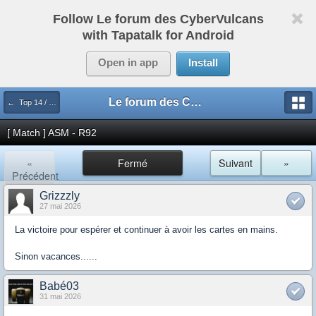
Follow Le forum des CyberVulcans
with Tapatalk for Android
Open in app
Install
Le forum des CyberVulcans
← Top 14 / Pro D2
[ Match ] ASM - R92
«
Fermé
Suivant
»
Précédent
Grizzzly
27 mai 2026
La victoire pour espérer et continuer à avoir les cartes en mains.
Sinon vacances......
Babé03
31 mai 2026