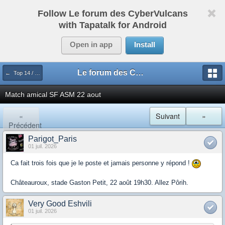
Follow Le forum des CyberVulcans
with Tapatalk for Android
Open in app
Install
Le forum des CyberVulcans
← Top 14 / Pro D2
Match amical SF ASM 22 aout
«
Suivant
»
Précédent
Parigot_Paris
01 juil. 2026
Ca fait trois fois que je le poste et jamais personne y répond !
Châteauroux, stade Gaston Petit, 22 août 19h30. Allez Pôrih.
Very Good Eshvili
01 juil. 2026