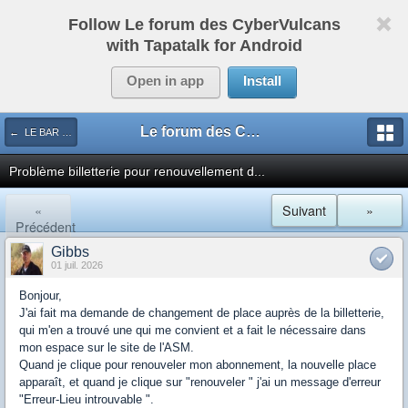
Follow Le forum des CyberVulcans
with Tapatalk for Android
Open in app
Install
Le forum des CyberVulcans
← LE BAR DES SPORTS
Problème billetterie pour renouvellement d...
«
Suivant
»
Précédent
Gibbs
01 juil. 2026
Bonjour,
J'ai fait ma demande de changement de place auprès de la billetterie,
qui m'en a trouvé une qui me convient et a fait le nécessaire dans
mon espace sur le site de l'ASM.
Quand je clique pour renouveler mon abonnement, la nouvelle place
apparaît, et quand je clique sur "renouveler " j'ai un message d'erreur
"Erreur-Lieu introuvable ".