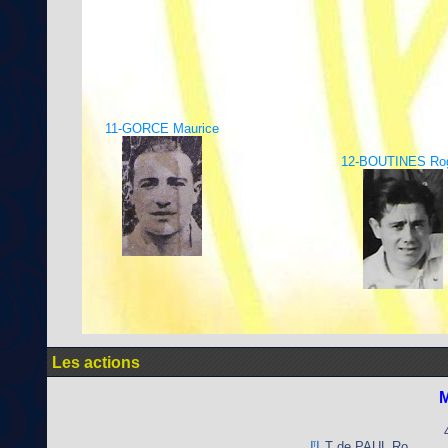
11-GORCE Maurice
12-BOUTINES Ro
Les actions
M
T de PAUL Ro.