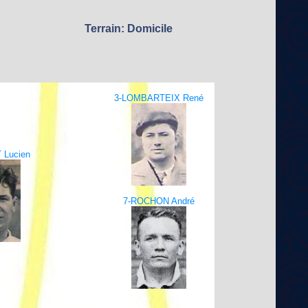
Terrain: Domicile
3-LOMBARTEIX René
 Lucien
7-ROCHON André