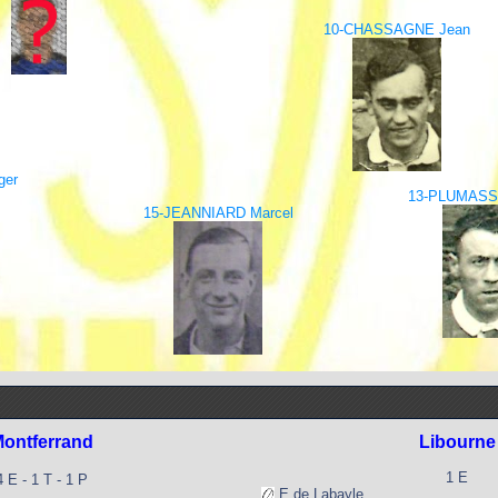
10-CHASSAGNE Jean
ger
13-PLUMASS
15-JEANNIARD Marcel
ontferrand
Libourne
1 E
4 E - 1 T - 1 P
E de Labayle