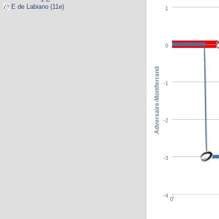
E de Labiano (11e)
1
0
Adversaire-Montferrand
-1
-2
-3
-4
0'