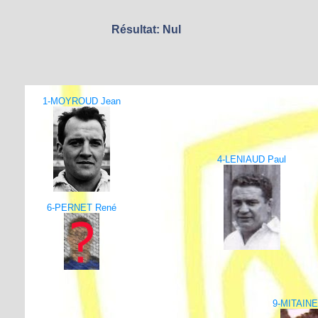
Résultat: Nul
1-MOYROUD Jean
4-LENIAUD Paul
6-PERNET René
9-MITAINE 