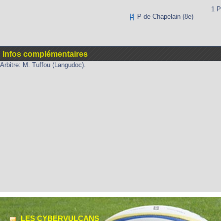
1 P
P de Chapelain (8e)
Infos complémentaires
Arbitre: M. Tuffou (Langudoc).
LES CYBERVULCANS