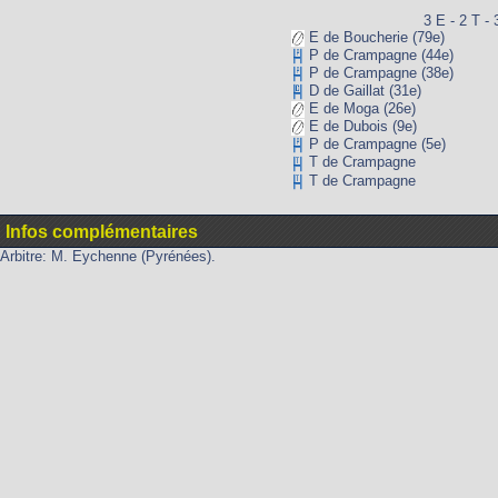
3 E - 2 T - 
E de Boucherie (79e)
P de Crampagne (44e)
P de Crampagne (38e)
D de Gaillat (31e)
E de Moga (26e)
E de Dubois (9e)
P de Crampagne (5e)
T de Crampagne
T de Crampagne
Infos complémentaires
Arbitre: M. Eychenne (Pyrénées).