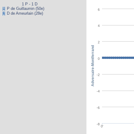
1 P - 1 D
P de Guillaumin (50e)
6
D de Ameurlain (28e)
4
2
Adversaire-Montferrand
0
-2
-4
-6
-8
0'