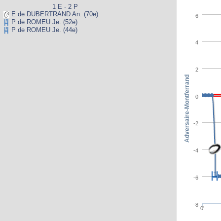
1 E - 2 P
E de DUBERTRAND An. (70e)
6
P de ROMEU Je. (52e)
P de ROMEU Je. (44e)
4
2
Adversaire-Montferrand
0
-2
-4
-6
-8
0'