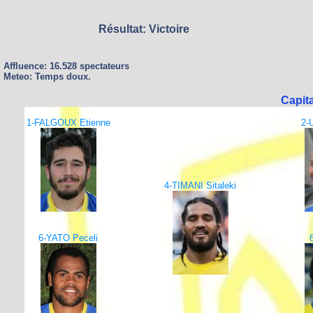
Résultat: Victoire
Affluence: 16.528 spectateurs
Meteo: Temps doux.
Capita
1-FALGOUX Etienne
2-
4-TIMANI Sitaleki
6-YATO Peceli