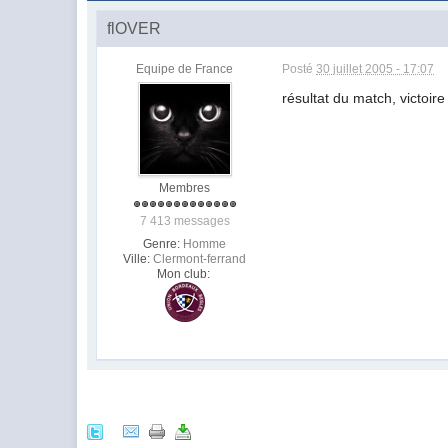
flOVER
Equipe de France
Posté
30 juillet 2005 - 17:07
résultat du match, victoir
Membres
7 413 messages
Genre:
Homme
Ville:
Clermont-ferrand
Mon club: