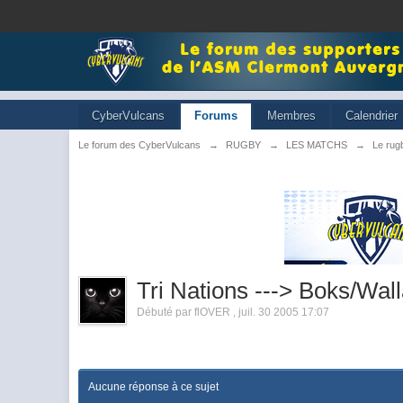
CyberVulcans
Forums
Membres
Calendrier
Le forum des CyberVulcans
→
RUGBY
→
LES MATCHS
→
Le rugb
Tri Nations ---> Boks/Wall
Débuté par
flOVER
,
juil. 30 2005 17:07
Aucune réponse à ce sujet