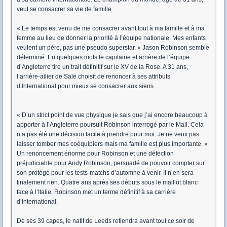
veut se consacrer sa vie de famille.
« Le temps est venu de me consacrer avant tout à ma famille et à ma
femme au lieu de donner la priorité à l’équipe nationale. Mes enfants
veulent un père, pas une pseudo superstar. » Jason Robinson semble
déterminé. En quelques mots le capitaine et arrière de l’équipe
d’Angleterre tire un trait définitif sur le XV de la Rose. A 31 ans,
l’arrière-ailier de Sale choisit de renoncer à ses attributs
d’International pour mieux se consacrer aux siens.
« D’un strict point de vue physique je sais que j’ai encore beaucoup à
apporter à l’Angleterre poursuit Robinson interrogé par le Mail. Cela
n’a pas été une décision facile à prendre pour moi. Je ne veux pas
laisser tomber mes coéquipiers mais ma famille est plus importante. »
Un renoncement énorme pour Robinson et une défection
préjudiciable pour Andy Robinson, persuadé de pouvoir compter sur
son protégé pour les tests-matchs d’automne à venir. Il n’en sera
finalement rien. Quatre ans après ses débuts sous le maillot blanc
face à l’Italie, Robinson met un terme définitif à sa carrière
d’international.
De ses 39 capes, le natif de Leeds retiendra avant tout ce soir de