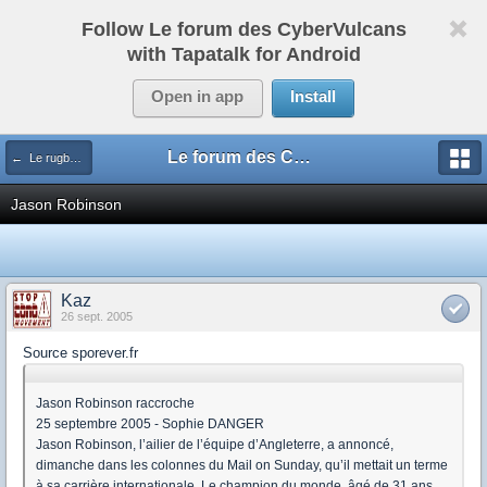
Follow Le forum des CyberVulcans
with Tapatalk for Android
Open in app
Install
Le forum des CyberVulcans
← Le rugby international
Jason Robinson
Kaz
26 sept. 2005
Source sporever.fr
Jason Robinson raccroche
25 septembre 2005 - Sophie DANGER
Jason Robinson, l’ailier de l’équipe d’Angleterre, a annoncé,
dimanche dans les colonnes du Mail on Sunday, qu’il mettait un terme
à sa carrière internationale. Le champion du monde, âgé de 31 ans,