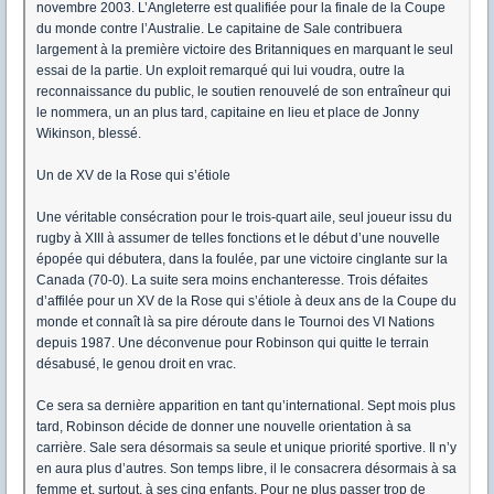
novembre 2003. L’Angleterre est qualifiée pour la finale de la Coupe
du monde contre l’Australie. Le capitaine de Sale contribuera
largement à la première victoire des Britanniques en marquant le seul
essai de la partie. Un exploit remarqué qui lui voudra, outre la
reconnaissance du public, le soutien renouvelé de son entraîneur qui
le nommera, un an plus tard, capitaine en lieu et place de Jonny
Wikinson, blessé.
Un de XV de la Rose qui s’étiole
Une véritable consécration pour le trois-quart aile, seul joueur issu du
rugby à XIII à assumer de telles fonctions et le début d’une nouvelle
épopée qui débutera, dans la foulée, par une victoire cinglante sur la
Canada (70-0). La suite sera moins enchanteresse. Trois défaites
d’affilée pour un XV de la Rose qui s’étiole à deux ans de la Coupe du
monde et connaît là sa pire déroute dans le Tournoi des VI Nations
depuis 1987. Une déconvenue pour Robinson qui quitte le terrain
désabusé, le genou droit en vrac.
Ce sera sa dernière apparition en tant qu’international. Sept mois plus
tard, Robinson décide de donner une nouvelle orientation à sa
carrière. Sale sera désormais sa seule et unique priorité sportive. Il n’y
en aura plus d’autres. Son temps libre, il le consacrera désormais à sa
femme et, surtout, à ses cinq enfants. Pour ne plus passer trop de