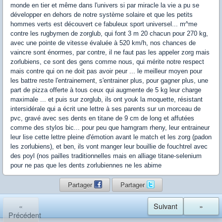
monde en tier et même dans l'univers si par miracle la vie a pu se
développer en dehors de notre système solaire et que les petits
hommes verts est découvert ce fabuleux sport universel... m^me
contre les rugbymen de zorglub, qui font 3 m 20 chacun pour 270 kg,
avec une pointe de vitesse évaluée à 520 km/h, nos chances de
vaincre sont énormes, par contre, il ne faut pas les appeler zorg mais
zorlubiens, ce sont des gens comme nous, qui mérite notre respect
mais contre qui on ne doit pas avoir peur ... le meilleur moyen pour
les battre reste l'entrainement, s'entrainer plus, pour gagner plus, une
part de pizza offerte à tous ceux qui augmente de 5 kg leur charge
maximale ... et puis sur zorglub, ils ont youk la moquette, résistant
intersidérale qui a écrit une lettre à ses parents sur un morceau de
pvc, gravé avec ses dents en titane de 9 cm de long et affutées
comme des stylos bic... pour peu que hamgram rheny, leur entraineur
leur lise cette lettre pleine d'émotion avant le match et les zorg (padon
les zorlubiens), et ben, ils vont manger leur bouillie de fouchtrel avec
des poyl (nos pailles traditionnelles mais en alliage titane-selenium
pour ne pas que les dents zorlubiennes ne les abime
Partager
Partager
«
Suivant
»
Précédent