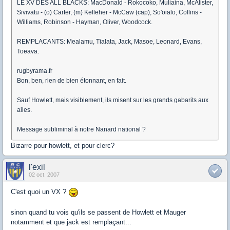
LE XV DES ALL BLACKS: MacDonald - Rokocoko, Muliaina, McAlister,
Sivivatu - (o) Carter, (m) Kelleher - McCaw (cap), So'oialo, Collins -
Williams, Robinson - Hayman, Oliver, Woodcock.
REMPLACANTS: Mealamu, Tialata, Jack, Masoe, Leonard, Evans,
Toeava.
rugbyrama.fr
Bon, ben, rien de bien étonnant, en fait.
Sauf Howlett, mais visiblement, ils misent sur les grands gabarits aux
ailes.
Message subliminal à notre Nanard national ?
Bizarre pour howlett, et pour clerc?
l'exil
02 oct. 2007
C'est quoi un VX ?
sinon quand tu vois qu'ils se passent de Howlett et Mauger
notamment et que jack est remplaçant...