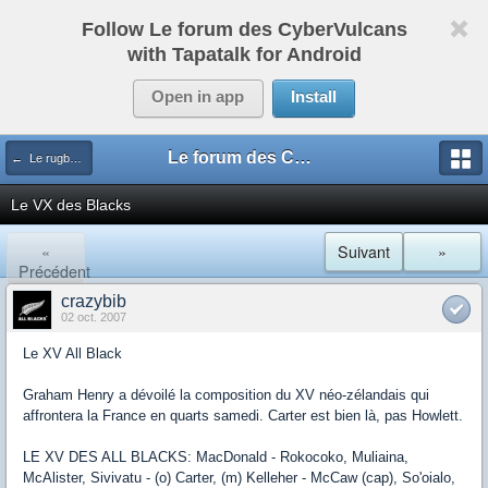
Follow Le forum des CyberVulcans
with Tapatalk for Android
Open in app
Install
Le forum des CyberVulcans
← Le rugby international
Le VX des Blacks
«
Suivant
»
Précédent
crazybib
02 oct. 2007
Le XV All Black
Graham Henry a dévoilé la composition du XV néo-zélandais qui
affrontera la France en quarts samedi. Carter est bien là, pas Howlett.
LE XV DES ALL BLACKS: MacDonald - Rokocoko, Muliaina,
McAlister, Sivivatu - (o) Carter, (m) Kelleher - McCaw (cap), So'oialo,