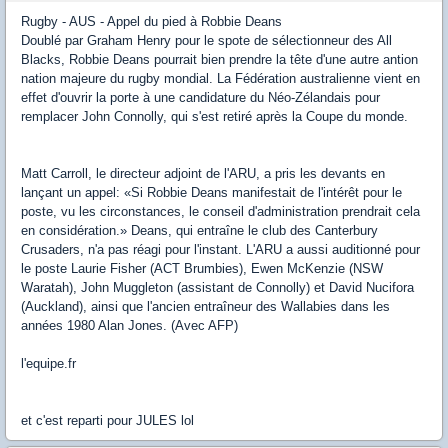
Rugby - AUS - Appel du pied à Robbie Deans
Doublé par Graham Henry pour le spote de sélectionneur des All
Blacks, Robbie Deans pourrait bien prendre la tête d'une autre antion
nation majeure du rugby mondial. La Fédération australienne vient en
effet d'ouvrir la porte à une candidature du Néo-Zélandais pour
remplacer John Connolly, qui s'est retiré après la Coupe du monde.
Matt Carroll, le directeur adjoint de l'ARU, a pris les devants en
lançant un appel: «Si Robbie Deans manifestait de l'intérêt pour le
poste, vu les circonstances, le conseil d'administration prendrait cela
en considération.» Deans, qui entraîne le club des Canterbury
Crusaders, n'a pas réagi pour l'instant. L'ARU a aussi auditionné pour
le poste Laurie Fisher (ACT Brumbies), Ewen McKenzie (NSW
Waratah), John Muggleton (assistant de Connolly) et David Nucifora
(Auckland), ainsi que l'ancien entraîneur des Wallabies dans les
années 1980 Alan Jones. (Avec AFP)
l'equipe.fr
et c'est reparti pour JULES lol