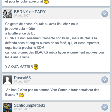
et pour le rugby auvergnat
BERNY de PARY
07 déc. 2007
Ce genre de chose n'aurait pu avoir lieu chez nous
je trouve cela mérité
à la différence de BL
HENRY à non seulement présenté son bilan , mais de plus il l'a
défendu becs et ongles auprès de sa fédé, qui, et c'est important,
organise la prochaine CDM
ça nous promet des BLACKS méga hyper enormement motivés pour
les 4 ans à venir
Y A QU'A MATTER
Pascal63
07 déc. 2007
-Ah bon ? c'est pas un nommé Vern Cotter le futur entraineur des
Blacks ?
Schtroumpfette83
07 déc. 2007