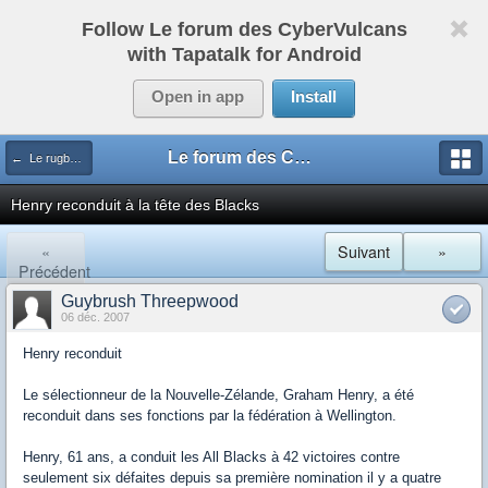
Follow Le forum des CyberVulcans
with Tapatalk for Android
Open in app
Install
Le forum des CyberVulcans
← Le rugby international
Henry reconduit à la tête des Blacks
«
Suivant
»
Précédent
Guybrush Threepwood
06 déc. 2007
Henry reconduit
Le sélectionneur de la Nouvelle-Zélande, Graham Henry, a été
reconduit dans ses fonctions par la fédération à Wellington.
Henry, 61 ans, a conduit les All Blacks à 42 victoires contre
seulement six défaites depuis sa première nomination il y a quatre