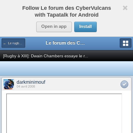
Follow Le forum des CyberVulcans
with Tapatalk for Android
Open in app
Install
Le forum des CyberVulcans
← Le rugby international
[Rugby à XIII]: Dwain Chambers essaye le r...
darkminimouf
04 avril 2008