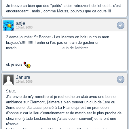
Je trouve ca bien que des "petits" clubs retrouvent de l'effectif.. c'est
encourageant.. mais , comme Mouss, pourvou que ca doure !!!
anje
10 juil. 2008
2 èeme journée: St Bonnet - Les Martres on boit un coup mon
brayaud's!!!!!!!!!!!! enfin si t'es pas en train de gacher un
match........................................euh de l'arbitrer
ok je sors
Janure
19 juil. 2008
Salut,
J'ai envie de m'y remettre et je recherche un club avec une bonne
ambiance sur Clermont, j'aimerais bien trouver un club de 1ere ou
2eme serie. J'ai aussi pensé á La Plaine qui est en promotion
d'honneur car le lieu d'entrainement et de match est le plus proche de
chez moi (stade Leclanché oú j'allais courir souvent) et ils ont une
réserve.