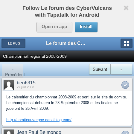
Follow Le forum des CyberVulcans
with Tapatalk for Android
Open in app
Install
Le forum des CyberVulcans
← LE RUGBY DE CHEZ NOUS
Championnat regional 2008-2009
«
Suivant
»
Précédent
ben6315
27 juin 2008
Le calendrier du championnat 2008-2009 et sorti sur le site du comite.
Le championnat debutera le 28 Septembre 2008 et les finales se
joueront le 26 Avril 2009.
http://comiteauvergne.canalblog.com/
Jean Paul Belmondo