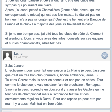
St Genés Champanelle et Gerzat ont l'air d'être des clubs très
sympas qui pourraient me plaire.
Après, j'ai aussi pensé á Chamalières (2eme série, niveau qui me
correspondrait le mieux) qui est pas loin mais... ils étaient pas en
honneur il n'y a pas si longtemps? Quel est le lien entre la Banque de
France et le club? La majorité des joueurs travaillent lá-bas?
Si je ne me trompe pas, j'ai cité tous les clubs de série de Clermont
et alentours. Donc si vous avez des infos, conseils sur ces équipes
et sur les championnats, n'hésitez pas.
laurz
19 juil. 2008
Salut Janure
Effectivement pour avoir fait une saison à La Plaine je peux t'assurer
que c'est un très bon club (formateur, bonne ambiance, jeune...)
Tu cites Gerzat mais ils sont en honneur et non pas en séries. Tout
comme le club que je vais entrainer l'année prochaine : Romagnat.
Sinon si tu veux reprendre en douceur il y a aussi les Gaulois qui ne
font pas de championnat mais à l'ambiance festive et des
entrainements réguliers à Durtol. Pour une reprise ça peut etre pas
mal. Il y a aussi Malintrat en 1ere série.