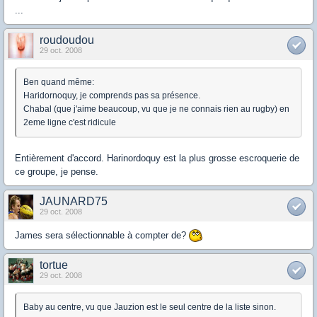
...
roudoudou
29 oct. 2008
Ben quand même:
Haridornoquy, je comprends pas sa présence.
Chabal (que j'aime beaucoup, vu que je ne connais rien au rugby) en
2eme ligne c'est ridicule
Entièrement d'accord. Harinordoquy est la plus grosse escroquerie de
ce groupe, je pense.
JAUNARD75
29 oct. 2008
James sera sélectionnable à compter de?
tortue
29 oct. 2008
Baby au centre, vu que Jauzion est le seul centre de la liste sinon.