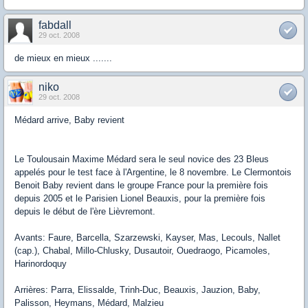
fabdall
29 oct. 2008
de mieux en mieux .......
niko
29 oct. 2008
Médard arrive, Baby revient
Le Toulousain Maxime Médard sera le seul novice des 23 Bleus
appelés pour le test face à l'Argentine, le 8 novembre. Le Clermontois
Benoit Baby revient dans le groupe France pour la première fois
depuis 2005 et le Parisien Lionel Beauxis, pour la première fois
depuis le début de l'ère Lièvremont.
Avants: Faure, Barcella, Szarzewski, Kayser, Mas, Lecouls, Nallet
(cap.), Chabal, Millo-Chlusky, Dusautoir, Ouedraogo, Picamoles,
Harinordoquy
Arrières: Parra, Elissalde, Trinh-Duc, Beauxis, Jauzion, Baby,
Palisson, Heymans, Médard, Malzieu