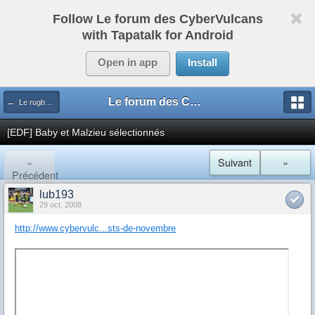
Follow Le forum des CyberVulcans
with Tapatalk for Android
Open in app
Install
Le forum des CyberVulcans
← Le rugby international
[EDF] Baby et Malzieu sélectionnés
«
Suivant
»
Précédent
lub193
29 oct. 2008
http://www.cybervulc...sts-de-novembre