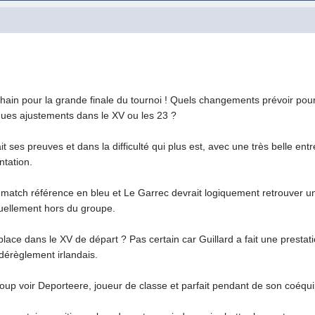
in pour la grande finale du tournoi ! Quels changements prévoir pour
ues ajustements dans le XV ou les 23 ?
t ses preuves et dans la difficulté qui plus est, avec une très belle ent
ntation.
n match référence en bleu et Le Garrec devrait logiquement retrouver un
tuellement hors du groupe.
place dans le XV de départ ? Pas certain car Guillard a fait une presta
dérèglement irlandais.
oup voir Deporteere, joueur de classe et parfait pendant de son coéquip