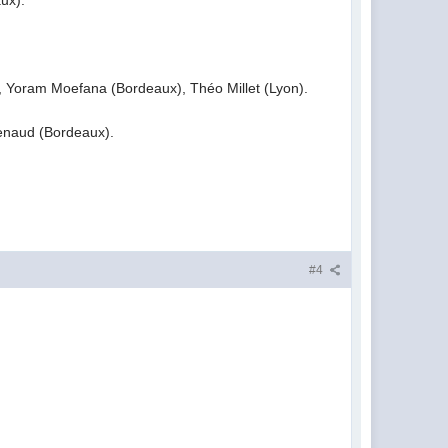
ux).
, Yoram Moefana (Bordeaux), Théo Millet (Lyon).
Penaud (Bordeaux).
#4