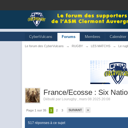
CyberVulcans
Forums
Membres
Calendrier
Le forum des CyberVulcans
→
RUGBY
→
LES MATCHS
→
Le rugb
France/Ecosse : Six Nati
Débuté par
Lourugby
,
mars 08 2025 20:08
SUIVANT
»
Page 1 sur 35
1
2
3
517 réponses à ce sujet