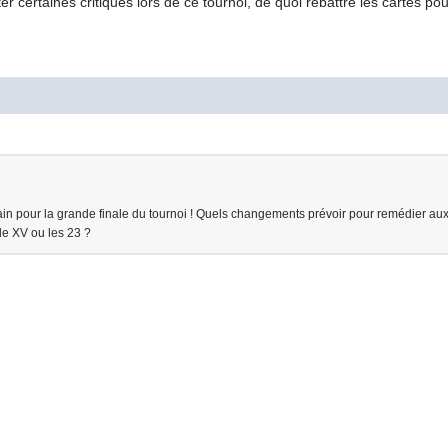
r certaines critiques lors de ce tournoi, de quoi rebattre les cartes po
 pour la grande finale du tournoi ! Quels changements prévoir pour remédier aux
le XV ou les 23 ?