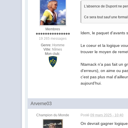
L'absence de Dupont ne perm
Ce sera tout sauf une formali
Membres
Idem, le paquet d'avants s
19 265 messages
Genre:
Homme
Le coeur et la logique vou
Ville:
Nîmes
trouver le moyen de remet
Mon club:
Ntamack n'a pas fait un gra
d'erreurs), on aime ou pas 
c'est pas plus mal d'aille
aujourd'hui.
Arverne03
Champion du Monde
Posté
09 mars 2025 - 10:40
On devrait gagner logique