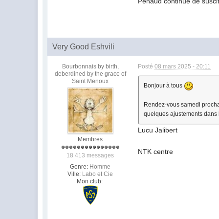
Penaud continue de suscite
Very Good Eshvili
Bourbonnais by birth,
Posté
08 mars 2025 - 20:11
deberdined by the grace of
Saint Menoux
Bonjour à tous
Rendez-vous samedi prochain
quelques ajustements dans 
Lucu Jalibert
Membres
NTK centre
18 413 messages
Genre:
Homme
Ville:
Labo et Cie
Mon club: