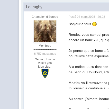
Lourugby
Champion d'Europe
Posté
08 mars 2025 - 20:08
Bonjour à tous
Rendez-vous samedi procha
encore un banc 7-1, quelq
Membres
Je pense que ce banc a fai
6 757 messages
poursuivre cette expérime
Genre:
Homme
Ville:
Lyon
A la mêlée, Lucu tient so
Mon club:
de Serin ou Couilloud, ac
Meafou va-il retrouver sa 
toulousain a contribué au 
Au centre, j'aimerai beauc