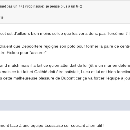
et pas un 7+1 (trop risqué), je pense plus à un 6+2
té.
cot est d'ailleurs bien moins solide que les verts donc pas "forcément" 
draient que Depoortere rejoigne son poto pour former la paire de centr
tre Fickou pour "assurer".
nd match mais il a fait ce qu'on attendait de lui (être un mur en défense
mais ce fut fait et Galthié doit être satisfait, Lucu et lui ont bien fonc
urs cette malheureuse blessure de Dupont car ça va forcer l'équipe à jou
ment face à une équipe Ecossaise sur courant alternatif !