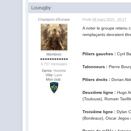
Lourugby
Champion d'Europe
Posté
08 mars 2025 - 20:17
A noter le groupe retenu 
remplaçants devraient êtr
Piliers gauches :
Cyril Ba
Membres
6 757 messages
Talonneurs :
Pierre Bourg
Genre:
Homme
Ville:
Lyon
Piliers droits :
Dorian Ald
Mon club:
Deuxième ligne :
Hugo Au
(Toulouse), Romain Taofif
Troisième ligne :
Dylan Cr
(Bordeaux), Oscar Jegou (