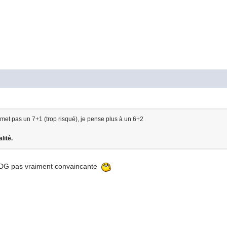
et pas un 7+1 (trop risqué), je pense plus à un 6+2
lité.
e PDG pas vraiment convaincante