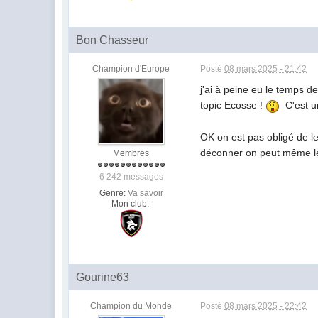
Bon Chasseur
Champion d'Europe
Posté
08 mars 2025 - 21:42
j'ai à peine eu le temps d
topic Ecosse !
C'est un
OK on est pas obligé de le
déconner on peut même leur
Membres
6 242 messages
Genre:
Va savoir
Mon club:
Gourine63
Champion du Monde
Posté
08 mars 2025 - 22:42