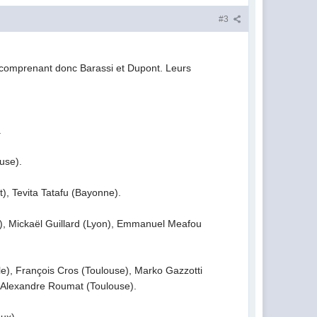
#3
et comprenant donc Barassi et Dupont. Leurs
.
use).
), Tevita Tatafu (Bayonne).
, Mickaël Guillard (Lyon), Emmanuel Meafou
le), François Cros (Toulouse), Marko Gazzotti
, Alexandre Roumat (Toulouse).