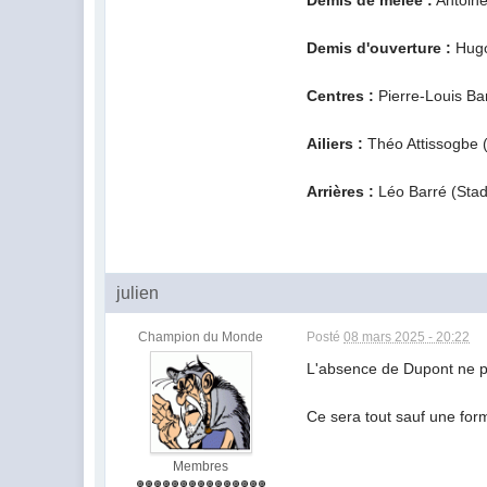
Demis de mêlée :
Antoine
Demis d'ouverture :
Hugo
Centres :
Pierre-Louis Ba
Ailiers :
Théo Attissogbe (
Arrières :
Léo Barré (Stad
julien
Champion du Monde
Posté
08 mars 2025 - 20:22
L'absence de Dupont ne pe
Ce sera tout sauf une form
Membres