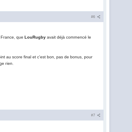
#6
de France, que
LouRugby
avait déjà commencé le
int au score final et c'est bon, pas de bonus, pour
ge rien.
#7