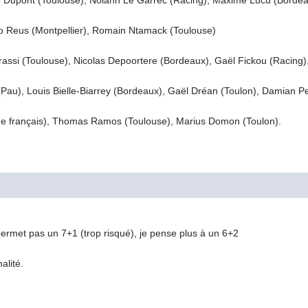
 Dupont (Toulouse), Nolann Le Garrec (Racing), Maxime Lucu (Bordea
 Reus (Montpellier), Romain Ntamack (Toulouse)
rassi (Toulouse), Nicolas Depoortere (Bordeaux), Gaël Fickou (Racing)
Pau), Louis Bielle-Biarrey (Bordeaux), Gaël Dréan (Toulon), Damian 
e français), Thomas Ramos (Toulouse), Marius Domon (Toulon).
rmet pas un 7+1 (trop risqué), je pense plus à un 6+2
alité.