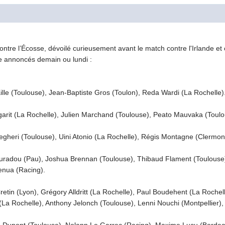
contre l’Écosse, dévoilé curieusement avant le match contre l'Irlande 
e annoncés demain ou lundi :
ille (Toulouse), Jean-Baptiste Gros (Toulon), Reda Wardi (La Rochelle)
arit (La Rochelle), Julien Marchand (Toulouse), Peato Mauvaka (Toulo
egheri (Toulouse), Uini Atonio (La Rochelle), Régis Montagne (Clermont
radou (Pau), Joshua Brennan (Toulouse), Thibaud Flament (Toulouse)
enua (Racing).
etin (Lyon), Grégory Alldritt (La Rochelle), Paul Boudehent (La Rochel
La Rochelle), Anthony Jelonch (Toulouse), Lenni Nouchi (Montpellier)