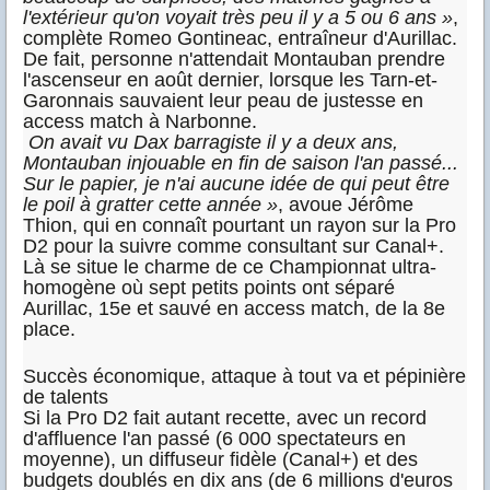
l'extérieur qu'on voyait très peu il y a 5 ou 6 ans »
,
complète Romeo Gontineac, entraîneur d'Aurillac.
De fait, personne n'attendait Montauban prendre
l'ascenseur en août dernier, lorsque les Tarn-et-
Garonnais sauvaient leur peau de justesse en
access match à Narbonne.
On avait vu Dax barragiste il y a deux ans,
Montauban injouable en fin de saison l'an passé...
Sur le papier, je n'ai aucune idée de qui peut être
le poil à gratter cette année »
, avoue Jérôme
Thion, qui en connaît pourtant un rayon sur la Pro
D2 pour la suivre comme consultant sur Canal+.
Là se situe le charme de ce Championnat ultra-
homogène où sept petits points ont séparé
Aurillac, 15e et sauvé en access match, de la 8e
place.
Succès économique, attaque à tout va et pépinière
de talents
Si la Pro D2 fait autant recette, avec un record
d'affluence l'an passé (6 000 spectateurs en
moyenne), un diffuseur fidèle (Canal+) et des
budgets doublés en dix ans (de 6 millions d'euros