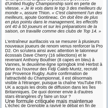
d'United Rugby Championship sont en perte de
vitesse.
« Je le vois dans le top 3 des meilleurs du
monde »
, assure Thion.
« C'est clairement l'un des
meilleurs
, ajoute Gontineac.
On doit être de plus
en plus pointu dans le management, les effectifs
ont 40 à 50 joueurs et sur les préparations de la
saison, on travaille comme des clubs de Top 14. »
L'entraîneur aurillacois va se mesurer à plusieurs
nouveaux joueurs de renom venus renforcer la Pro
D2. On scrutera ainsi avec attention le talonneur
écossais Dave Cherry (16 sélections) et le
revenant Anthony Bouthier (8 capes en bleu) à
Vannes, le deuxième-ligne springbok Irné Herbst à
Brive ou l'ouvreur des Fidji Caleb Muntz, recruté
par Provence Rugby. Autre confirmation de
l'attractivité du Championnat, il est désormais
visible à l'étranger, puisque la chaîne YouTube FR-
UK a acquis les droits de diffusion dans les îles
Britanniques. De quoi donner envie à d'autres
stars étrangères d'y faire un tour ?
Une formule critiquée mais maintenue
L'échec de Grenoble a ravivé le débat en fin de