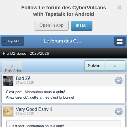
Follow Le forum des CyberVulcans
with Tapatalk for Android
Open in app
Install
Le forum des CyberVulcans
← Top 14 / Pro D2
Pro D2 Saison 2025/2026
«
Suivant
»
Précédent
Bad Zé
27 août 2025
C'est parti. Montauban nous a quitté.
Allez Grenob', cette année c'est la bonne!
Very Good Eshvili
27 août 2025
C'est parti. Montauban nous a quitté.