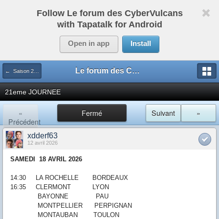
Follow Le forum des CyberVulcans
with Tapatalk for Android
Open in app
Install
Le forum des CyberVulcans
← Saison 2025/2026
21eme JOURNEE
«
Fermé
Suivant
»
Précédent
xdderf63
12 avril 2026
SAMEDI 18 AVRIL
2026
14:30
LA ROCHELLE
BORDEAUX
16:35
CLERMONT
LYON
BAYONNE
PAU
MONTPELLIER
PERPIGNAN
MONTAUBAN
TOULON