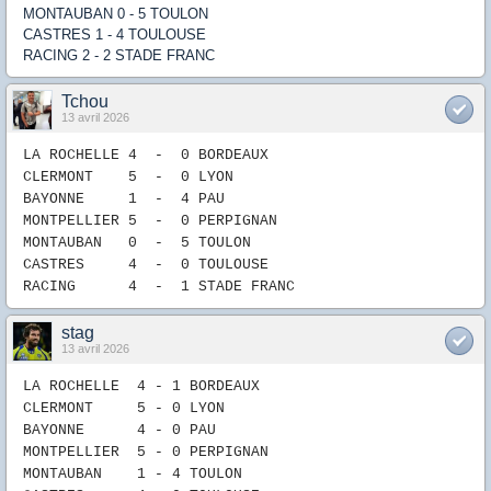
MONTAUBAN 0 - 5 TOULON
CASTRES 1 - 4 TOULOUSE
RACING 2 - 2 STADE FRANC
Tchou
13 avril 2026
LA ROCHELLE 4
-
0
B
ORDEAUX
CLERMONT 5 -
0 LYON
BAYONNE 1
-
4
PAU
MONTPELLIER 5
-
0
PERPIGNAN
MONTAUBAN 0
-
5
TOULON
CASTRES 4
-
0
TOULOUSE
RACING 4
- 1
STADE FRANC
stag
13 avril 2026
LA ROCHELLE 4
-
1
B
ORDEAUX
CLERMONT 5 -
0 LYON
BAYONNE 4
-
0
PAU
MONTPELLIER 5
-
0
PERPIGNAN
MONTAUBAN 1
-
4
TOULON