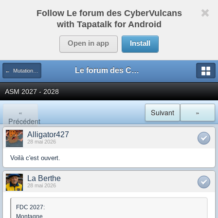
Follow Le forum des CyberVulcans
with Tapatalk for Android
Open in app
Install
Le forum des CyberVulcans
← Mutations ASM
ASM 2027 - 2028
«
Suivant
»
Précédent
Alligator427
28 mai 2026
Voilà c'est ouvert.
La Berthe
28 mai 2026
FDC 2027:
Montagne