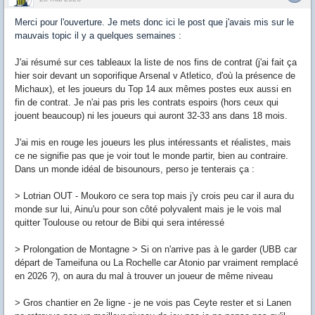
Merci pour l'ouverture. Je mets donc ici le post que j'avais mis sur le
mauvais topic il y a quelques semaines :
J'ai résumé sur ces tableaux la liste de nos fins de contrat (j'ai fait ça
hier soir devant un soporifique Arsenal v Atletico, d'où la présence de
Michaux), et les joueurs du Top 14 aux mêmes postes eux aussi en
fin de contrat. Je n'ai pas pris les contrats espoirs (hors ceux qui
jouent beaucoup) ni les joueurs qui auront 32-33 ans dans 18 mois.
J'ai mis en rouge les joueurs les plus intéressants et réalistes, mais
ce ne signifie pas que je voir tout le monde partir, bien au contraire.
Dans un monde idéal de bisounours, perso je tenterais ça :
> Lotrian OUT - Moukoro ce sera top mais j'y crois peu car il aura du
monde sur lui, Ainu'u pour son côté polyvalent mais je le vois mal
quitter Toulouse ou retour de Bibi qui sera intéressé
> Prolongation de Montagne > Si on n'arrive pas à le garder (UBB car
départ de Tameifuna ou La Rochelle car Atonio par vraiment remplacé
en 2026 ?), on aura du mal à trouver un joueur de même niveau
> Gros chantier en 2e ligne - je ne vois pas Ceyte rester et si Lanen