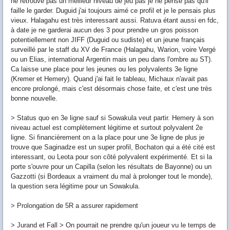
ne retrouve pas un meilleur niveau de jeu pas je ne pense pas qu'il
faille le garder. Duguid j'ai toujours aimé ce profil et je le pensais plus
vieux. Halagahu est très interessant aussi. Ratuva étant aussi en fdc,
à date je ne garderai aucun des 3 pour prendre un gros poisson
potentiellement non JIFF (Duguid ou sudiste) et un jeune français
surveillé par le staff du XV de France (Halagahu, Warion, voire Vergé
ou un Elias, international Argentin mais un peu dans l'ombre au ST).
Ca laisse une place pour les jeunes ou les polyvalents 3e ligne
(Kremer et Hemery). Quand j'ai fait le tableau, Michaux n'avait pas
encore prolongé, mais c'est désormais chose faite, et c'est une très
bonne nouvelle.
> Status quo en 3e ligne sauf si Sowakula veut partir. Hemery à son
niveau actuel est complètement légitime et surtout polyvalent 2e
ligne. Si financièrement on a la place pour une 3e ligne de plus je
trouve que Saginadze est un super profil, Bochaton qui a été cité est
interessant, ou Leota pour son côté polyvalent expérimenté. Et si la
porte s'ouvre pour un Capilla (selon les résultats de Bayonne) ou un
Gazzotti (si Bordeaux a vraiment du mal à prolonger tout le monde),
la question sera légitime pour un Sowakula.
> Prolongation de 5R a assurer rapidement
> Jurand et Fall > On pourrait ne prendre qu'un joueur vu le temps de