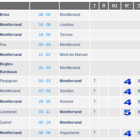
T
R
RJ
N°
T
Brive
08 - 00
Montferrand
Montferrand
16 - 08
Lourdes
Montferrand
18 - 06
Tyrosse
Pau
09 - 09
Montferrand
Montferrand
11 - 03
Mont-de-Marsan
Begles-
06 - 03
Montferrand
Bordeaux
Perpignan
00 - 03
Montferrand
T
8
Montferrand
03 - 03
Souston
T
8
Montferrand
28 - 05
Roanne
T
8
Lavelanet
03 - 11
Montferrand
T
8
Guéret
00 - 16
Montferrand
Montferrand
08 - 06
Angouleme
T
8