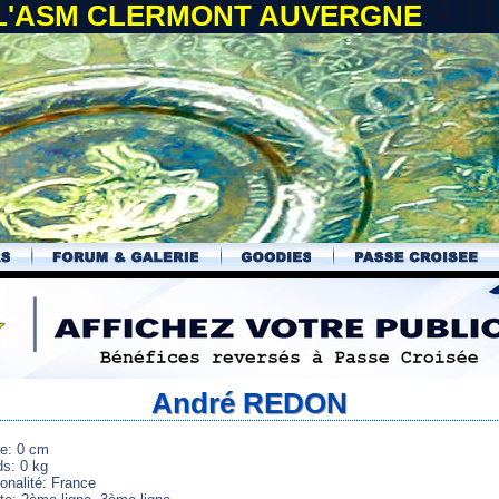
 L'ASM CLERMONT AUVERGNE
André REDON
le: 0 cm
ds: 0 kg
onalité: France