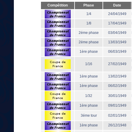
Compétition
Phase
Date
1/4
24/04/1949
1/8
17/04/1949
2éme phase
03/04/1949
2éme phase
13/03/1949
1ère phase
06/03/1949
1/16
27/02/1949
1ère phase
13/02/1949
1ère phase
06/02/1949
1/32
30/01/1949
1ère phase
09/01/1949
3éme tour
02/01/1949
1ère phase
26/12/1948