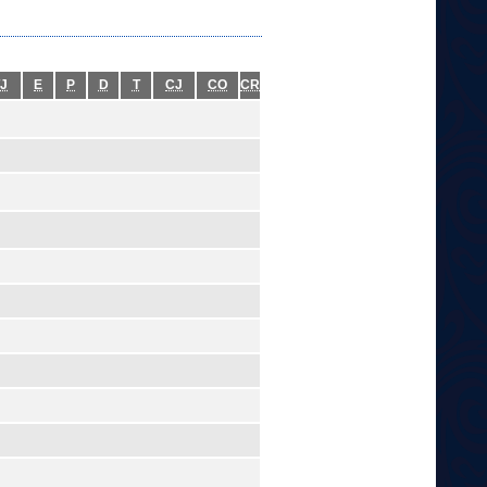
J
E
P
D
T
CJ
CO
CR