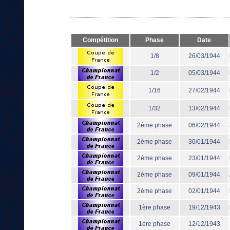
Compétition
Phase
Date
1/8
26/03/1944
1/2
05/03/1944
1/16
27/02/1944
1/32
13/02/1944
2éme phase
06/02/1944
2éme phase
30/01/1944
2éme phase
23/01/1944
2éme phase
09/01/1944
2éme phase
02/01/1944
1ère phase
19/12/1943
1ère phase
12/12/1943