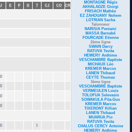
MONTAGNE Régis
J
E
P
D
T
CJ
CO
CR
AKHALADZE Giorgi
FRISACH Mathéo
EZ ZAHOUANY Nohem
LOTRIAN Sacha
Talonneur
NARISIA Peniami
MASSA Barnabé
FOURCADE Etienne
2ème ligne
SWAIN Darcy
RATUVA Tevita
HEMERY Anthime
VESCHAMBRE Baptiste
MICHAUX Léo
KREMER Marcos
LANEN Thibaud
0
CEYTE Thomas
3ème ligne
0
VESCHAMBRE Baptiste
VERMEULEN Louis
TOLOFUA Selevasio
0
SOWAKULA Pita-Gus
KREMER Marcos
0
TIXERONT Killian
LANEN Thibaud
MUARUA Pio
RATUVA Tevita
0
1
CHALUS CERCY Antoine
HEMERY Anthime