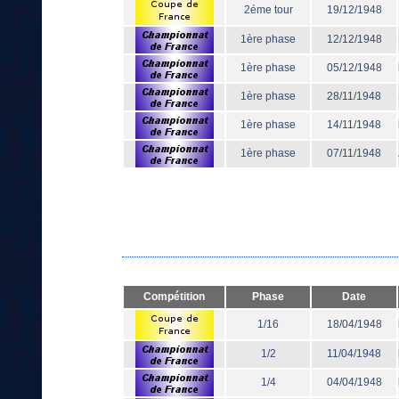
2éme tour
19/12/1948
1ère phase
12/12/1948
1ère phase
05/12/1948
1ère phase
28/11/1948
1ère phase
14/11/1948
1ère phase
07/11/1948
Compétition
Phase
Date
1/16
18/04/1948
1/2
11/04/1948
1/4
04/04/1948