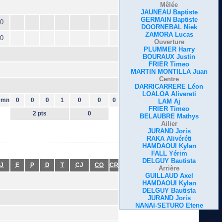
Mêlée
JAUNEAU Baptiste
GERMAIN Baptiste
0
DOORNEBAL Niek
ZAMORA Lucas
0
Ouverture
PLUMMER Harry
BOURAUX Justin
FRIER Timeo
MARTIN MONTILLA Juan
Centre
DARRICARRERE Léon
LOALOA Alivereti
0mn
0
0
0
1
0
0
0
LAM Aj
FRIER Timeo
2 pts
0
BELAUBRE Mathys
Ailier
JURAND Joris
RAKA Alivéréti
HAMDAOUI Kylan
FALL Yérim
DELGUY Bautista
J
E
P
D
T
CJ
CO
CR
Arrière
GUILLAUD Axel
HAMDAOUI Kylan
DELGUY Bautista
JURAND Joris
NANAI-SETURO Etene