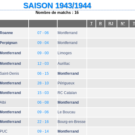
SAISON 1943/1944
Nombre de matchs : 16
T
R
RJ
N°
T
Roanne
07 - 06
Montferrand
Perpignan
09 - 04
Montferrand
Montferrand
09 - 00
Limoges
Montferrand
12 - 03
Aurillac
Saint-Denis
06 - 15
Montferrand
Montferrand
28 - 10
Périgueux
Montferrand
15 - 03
RC Catalan
Albi
06 - 08
Montferrand
Montferrand
09 - 06
Le Boucau
Montferrand
22 - 16
Bourg-en-Bresse
PUC
09 - 14
Montferrand