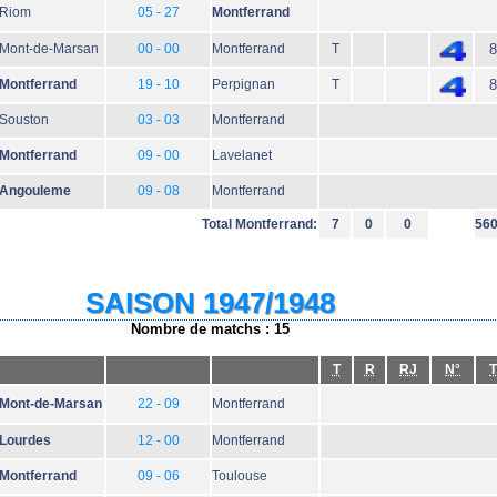
Riom
05 - 27
Montferrand
Mont-de-Marsan
00 - 00
Montferrand
T
8
Montferrand
19 - 10
Perpignan
T
8
Souston
03 - 03
Montferrand
Montferrand
09 - 00
Lavelanet
Angouleme
09 - 08
Montferrand
Total Montferrand:
7
0
0
56
SAISON 1947/1948
Nombre de matchs : 15
T
R
RJ
N°
T
Mont-de-Marsan
22 - 09
Montferrand
Lourdes
12 - 00
Montferrand
Montferrand
09 - 06
Toulouse