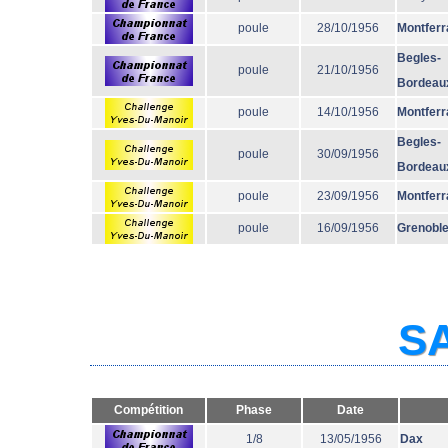
poule
28/10/1956
Montferr
Begles-
poule
21/10/1956
Bordeau
poule
14/10/1956
Montferr
Begles-
poule
30/09/1956
Bordeau
poule
23/09/1956
Montferr
poule
16/09/1956
Grenobl
SA
Compétition
Phase
Date
1/8
13/05/1956
Dax