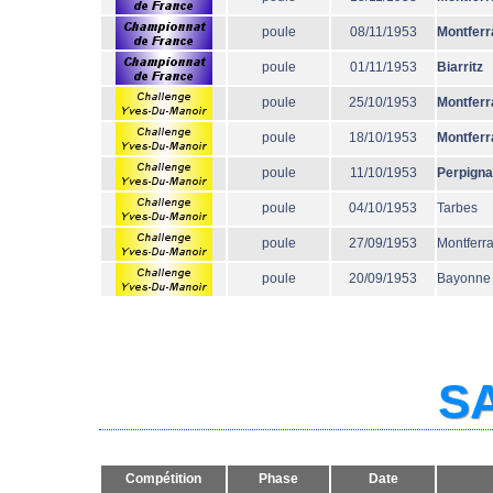
poule
08/11/1953
Montferr
poule
01/11/1953
Biarritz
poule
25/10/1953
Montferr
poule
18/10/1953
Montferr
poule
11/10/1953
Perpign
poule
04/10/1953
Tarbes
poule
27/09/1953
Montferr
poule
20/09/1953
Bayonne
SA
Compétition
Phase
Date