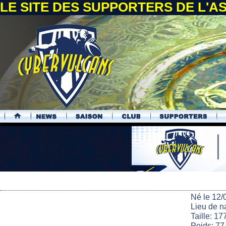
LE SITE DES SUPPORTERS DE L'
.
Né le 12/
Lieu de n
Taille: 17
Poids: 77