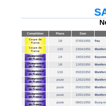
SA
N
Compétition
Phase
Date
1/8
07/05/1950
Pau
1/16
23/04/1950
Montfer
1/4
19/03/1950
Bayonn
1/8
12/03/1950
Montfer
1/16
05/03/1950
Montfer
poule
12/02/1950
Montfer
poule
05/02/1950
Montfer
poule
22/01/1950
Montfer
poule
08/01/1950
Bourg-e