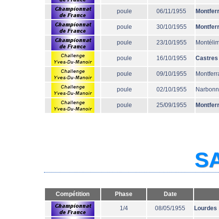
poule
06/11/1955
Montfer
poule
30/10/1955
Montfer
poule
23/10/1955
Montéli
poule
16/10/1955
Castres
poule
09/10/1955
Montferr
poule
02/10/1955
Narbon
poule
25/09/1955
Montfer
SA
Compétition
Phase
Date
1/4
08/05/1955
Lourdes