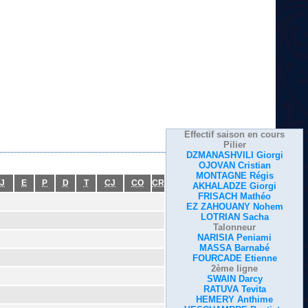
Effectif saison en cours
Pilier
DZMANASHVILI Giorgi
OJOVAN Cristian
MONTAGNE Régis
J
E
P
D
T
CJ
CO
CR
AKHALADZE Giorgi
FRISACH Mathéo
EZ ZAHOUANY Nohem
LOTRIAN Sacha
Talonneur
NARISIA Peniami
MASSA Barnabé
FOURCADE Etienne
2ème ligne
SWAIN Darcy
RATUVA Tevita
HEMERY Anthime