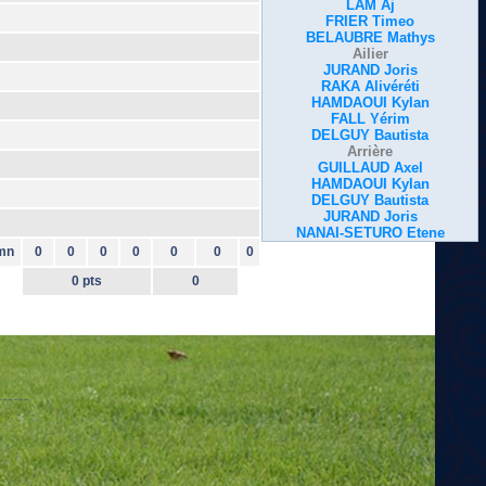
LAM Aj
FRIER Timeo
BELAUBRE Mathys
Ailier
JURAND Joris
RAKA Alivéréti
HAMDAOUI Kylan
FALL Yérim
DELGUY Bautista
Arrière
GUILLAUD Axel
HAMDAOUI Kylan
DELGUY Bautista
JURAND Joris
NANAI-SETURO Etene
mn
0
0
0
0
0
0
0
0 pts
0