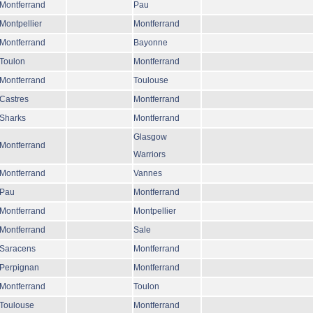
Montferrand
Pau
Montpellier
Montferrand
Montferrand
Bayonne
Toulon
Montferrand
Montferrand
Toulouse
Castres
Montferrand
Sharks
Montferrand
Glasgow
Montferrand
Warriors
Montferrand
Vannes
Pau
Montferrand
Montferrand
Montpellier
Montferrand
Sale
Saracens
Montferrand
Perpignan
Montferrand
Montferrand
Toulon
Toulouse
Montferrand