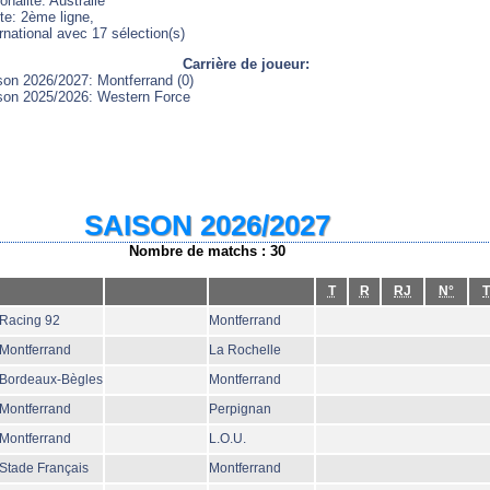
onalité: Australie
te: 2ème ligne,
rnational avec 17 sélection(s)
Carrière de joueur:
son 2026/2027: Montferrand (0)
son 2025/2026: Western Force
SAISON 2026/2027
Nombre de matchs : 30
T
R
RJ
N°
T
Racing 92
Montferrand
Montferrand
La Rochelle
Bordeaux-Bègles
Montferrand
Montferrand
Perpignan
Montferrand
L.O.U.
Stade Français
Montferrand