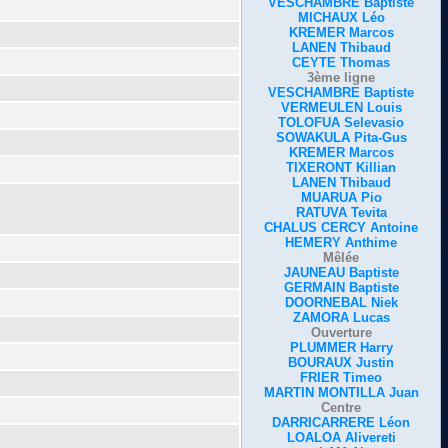
VESCHAMBRE Baptiste
MICHAUX Léo
KREMER Marcos
LANEN Thibaud
CEYTE Thomas
3ème ligne
VESCHAMBRE Baptiste
VERMEULEN Louis
TOLOFUA Selevasio
SOWAKULA Pita-Gus
KREMER Marcos
TIXERONT Killian
LANEN Thibaud
MUARUA Pio
RATUVA Tevita
CHALUS CERCY Antoine
HEMERY Anthime
Mêlée
JAUNEAU Baptiste
GERMAIN Baptiste
DOORNEBAL Niek
ZAMORA Lucas
Ouverture
PLUMMER Harry
BOURAUX Justin
FRIER Timeo
MARTIN MONTILLA Juan
Centre
DARRICARRERE Léon
LOALOA Alivereti