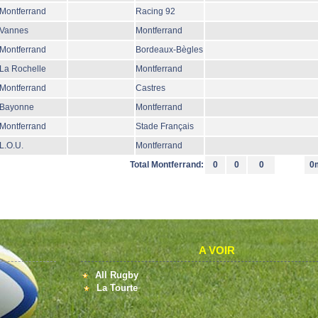
Montferrand
Racing 92
Vannes
Montferrand
Montferrand
Bordeaux-Bègles
La Rochelle
Montferrand
Montferrand
Castres
Bayonne
Montferrand
Montferrand
Stade Français
L.O.U.
Montferrand
Total Montferrand:
0
0
0
0
A VOIR
All Rugby
La Tourte