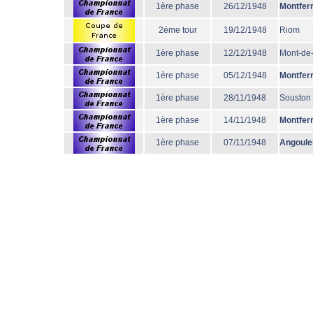
1ère phase
26/12/1948
Montfer
2éme tour
19/12/1948
Riom
1ère phase
12/12/1948
Mont-de
1ère phase
05/12/1948
Montfer
1ère phase
28/11/1948
Souston
1ère phase
14/11/1948
Montfer
1ère phase
07/11/1948
Angoul