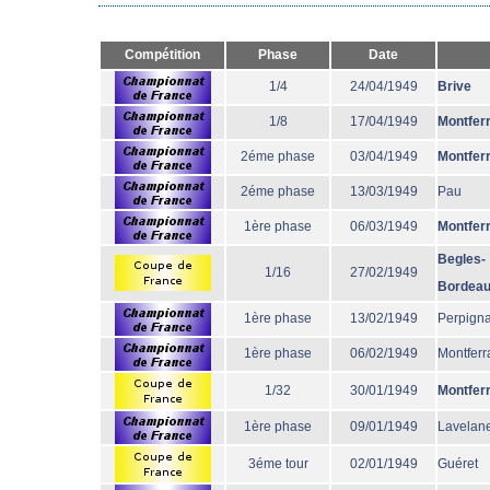
Compétition
Phase
Date
1/4
24/04/1949
Brive
1/8
17/04/1949
Montfer
2éme phase
03/04/1949
Montfer
2éme phase
13/03/1949
Pau
1ère phase
06/03/1949
Montfer
Begles-
1/16
27/02/1949
Bordea
1ère phase
13/02/1949
Perpign
1ère phase
06/02/1949
Montferr
1/32
30/01/1949
Montfer
1ère phase
09/01/1949
Lavelane
3éme tour
02/01/1949
Guéret