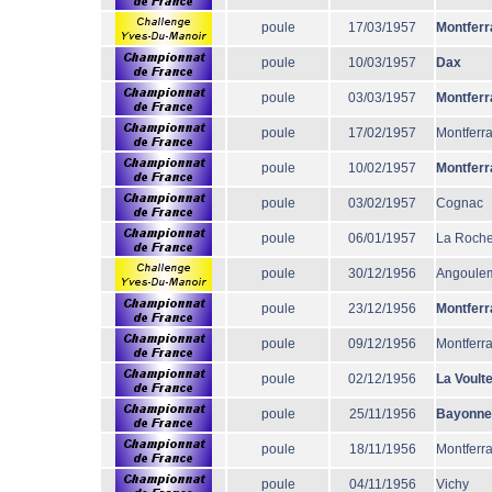
poule
17/03/1957
Montferr
poule
10/03/1957
Dax
poule
03/03/1957
Montferr
poule
17/02/1957
Montferr
poule
10/02/1957
Montferr
poule
03/02/1957
Cognac
poule
06/01/1957
La Roche
poule
30/12/1956
Angoule
poule
23/12/1956
Montferr
poule
09/12/1956
Montferr
poule
02/12/1956
La Voult
poule
25/11/1956
Bayonne
poule
18/11/1956
Montferr
poule
04/11/1956
Vichy