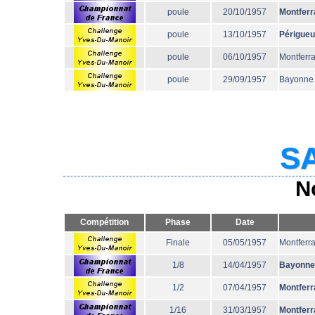
poule
20/10/1957
Montferr
poule
13/10/1957
Périgue
poule
06/10/1957
Montferr
poule
29/09/1957
Bayonne
SA
N
Compétition
Phase
Date
Finale
05/05/1957
Montferr
1/8
14/04/1957
Bayonne
1/2
07/04/1957
Montferr
1/16
31/03/1957
Montferr