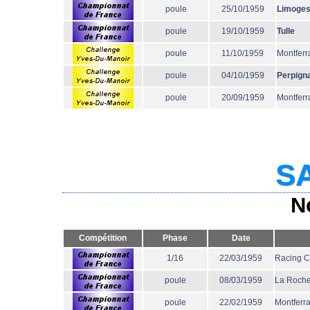
poule
25/10/1959
Limoge
poule
19/10/1959
Tulle
poule
11/10/1959
Montferr
poule
04/10/1959
Perpign
poule
20/09/1959
Montferr
SA
N
Compétition
Phase
Date
1/16
22/03/1959
Racing 
poule
08/03/1959
La Roche
poule
22/02/1959
Montferr