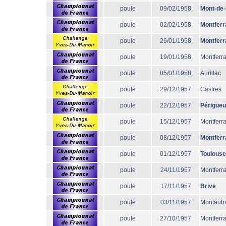
poule
09/02/1958
Mont-de
poule
02/02/1958
Montferr
poule
26/01/1958
Montferr
poule
19/01/1958
Montferr
poule
05/01/1958
Aurillac
poule
29/12/1957
Castres
poule
22/12/1957
Périgue
poule
15/12/1957
Montferr
poule
08/12/1957
Montferr
poule
01/12/1957
Toulouse
poule
24/11/1957
Montferr
poule
17/11/1957
Brive
poule
03/11/1957
Montaub
poule
27/10/1957
Montferr