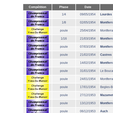
Compétition
Phase
Date
1/4
09/05/1954
Lourdes
1/8
02/05/1954
Montferr
poule
25/04/1954
Montferr
1/16
21/03/1954
Montferr
poule
07/03/1954
Montferr
poule
21/02/1954
Castres
poule
14/02/1954
Montferr
poule
31/01/1954
Le Bouc
poule
24/01/1954
Montferr
poule
17/01/1954
Begles-B
poule
27/12/1953
Mazame
poule
13/12/1953
Montferr
poule
06/12/1953
Auch