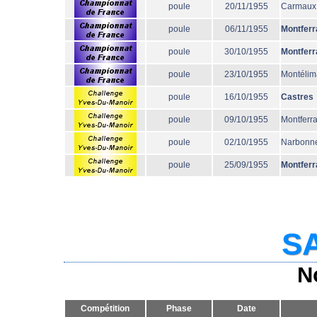
poule
20/11/1955
Carmaux
poule
06/11/1955
Montferr
poule
30/10/1955
Montferr
poule
23/10/1955
Montélim
poule
16/10/1955
Castres
poule
09/10/1955
Montferr
poule
02/10/1955
Narbonn
poule
25/09/1955
Montferr
SA
N
Compétition
Phase
Date