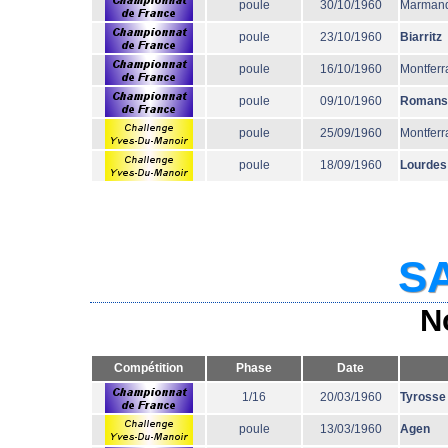
poule
30/10/1960
Marman
poule
23/10/1960
Biarritz
poule
16/10/1960
Montferr
poule
09/10/1960
Romans
poule
25/09/1960
Montferr
poule
18/09/1960
Lourdes
SA
N
Compétition
Phase
Date
1/16
20/03/1960
Tyrosse
poule
13/03/1960
Agen