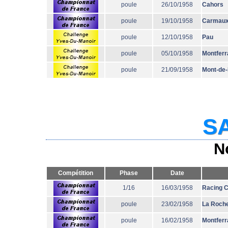
poule
26/10/1958
Cahors
poule
19/10/1958
Carmau
poule
12/10/1958
Pau
poule
05/10/1958
Montferr
poule
21/09/1958
Mont-de
SA
N
Compétition
Phase
Date
1/16
16/03/1958
Racing 
poule
23/02/1958
La Roche
poule
16/02/1958
Montferr