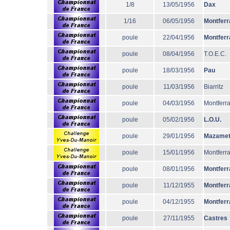
1/8
13/05/1956
Dax
1/16
06/05/1956
Montferr
poule
22/04/1956
Montferr
poule
08/04/1956
T.O.E.C.
poule
18/03/1956
Pau
poule
11/03/1956
Biarritz
poule
04/03/1956
Montferr
poule
05/02/1956
L.O.U.
poule
29/01/1956
Mazame
poule
15/01/1956
Montferr
poule
08/01/1956
Montferr
poule
11/12/1955
Montferr
poule
04/12/1955
Montferr
poule
27/11/1955
Castres