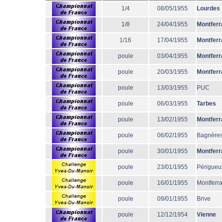
1/4
08/05/1955
Lourdes
1/8
24/04/1955
Montferr
1/16
17/04/1955
Montferr
poule
03/04/1955
Montferr
poule
20/03/1955
Montferr
poule
13/03/1955
PUC
poule
06/03/1955
Tarbes
poule
13/02/1955
Montferr
poule
06/02/1955
Bagnère
poule
30/01/1955
Montferr
poule
23/01/1955
Périgueu
poule
16/01/1955
Montferr
poule
09/01/1955
Brive
poule
12/12/1954
Vienne