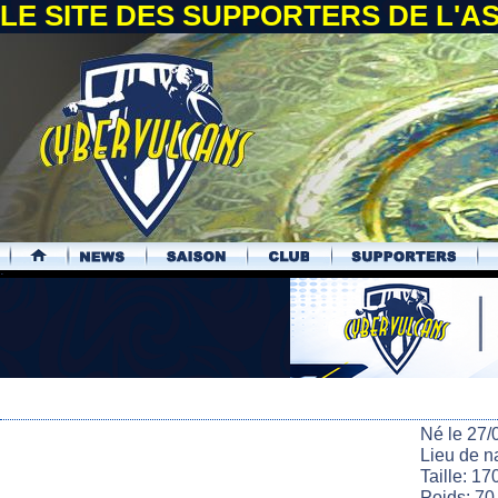
LE SITE DES SUPPORTERS DE L'
.
Né le 27/
Lieu de n
Taille: 17
Poids: 70