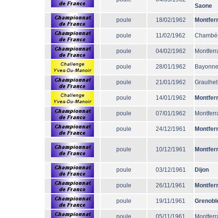
Saone
poule
18/02/1962
Montfer
poule
11/02/1962
Chambé
poule
04/02/1962
Montferr
poule
28/01/1962
Bayonn
poule
21/01/1962
Graulhet
poule
14/01/1962
Montfer
poule
07/01/1962
Montferr
poule
24/12/1961
Montfer
poule
10/12/1961
Montfer
poule
03/12/1961
Dijon
poule
26/11/1961
Montfer
poule
19/11/1961
Grenobl
poule
05/11/1961
Montferr