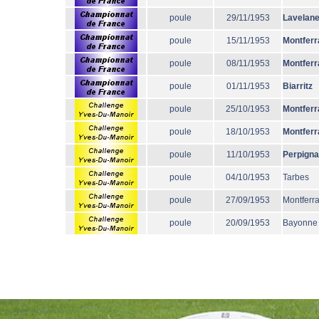
poule
29/11/1953
Lavelane
poule
15/11/1953
Montferr
poule
08/11/1953
Montferr
poule
01/11/1953
Biarritz
poule
25/10/1953
Montferr
poule
18/10/1953
Montferr
poule
11/10/1953
Perpign
poule
04/10/1953
Tarbes
poule
27/09/1953
Montferr
poule
20/09/1953
Bayonne