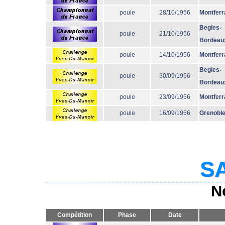
poule
28/10/1956
Montferr
Begles-
poule
21/10/1956
Bordeau
poule
14/10/1956
Montferr
Begles-
poule
30/09/1956
Bordeau
poule
23/09/1956
Montferr
poule
16/09/1956
Grenobl
SA
N
Compétition
Phase
Date