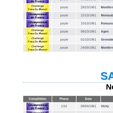
poule
29/10/1961
Montfer
poule
22/10/1961
Montau
poule
15/10/1961
Romans
poule
08/10/1961
Agen
poule
01/10/1961
Grenobl
poule
24/09/1961
Montfer
SA
N
Compétition
Phase
Date
1/16
09/04/1961
Vichy