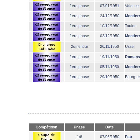
1ère phase
07/01/1951
Valence
1ère phase
24/12/1950
Montfer
1ère phase
10/12/1950
Toulon
1ère phase
03/12/1950
Montfer
2éme tour
26/11/1950
Ussel
1ère phase
19/11/1950
Romans
1ère phase
05/11/1950
Montfer
1ère phase
29/10/1950
Bourg-e
Compétition
Phase
Date
1/8
07/05/1950
Pau