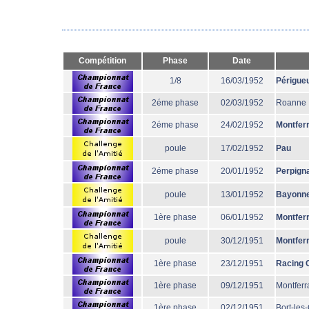
Compétition
Phase
Date
1/8
16/03/1952
Périgue
2éme phase
02/03/1952
Roanne
2éme phase
24/02/1952
Montfer
poule
17/02/1952
Pau
2éme phase
20/01/1952
Perpign
poule
13/01/1952
Bayonn
1ère phase
06/01/1952
Montfer
poule
30/12/1951
Montfer
1ère phase
23/12/1951
Racing 
1ère phase
09/12/1951
Montferr
1ère phase
02/12/1951
Bort-les