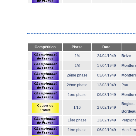
Compétition
Phase
Date
1/4
24/04/1949
Brive
1/8
17/04/1949
Montfer
2éme phase
03/04/1949
Montfer
2éme phase
13/03/1949
Pau
1ère phase
06/03/1949
Montfer
Begles-
1/16
27/02/1949
Bordea
1ère phase
13/02/1949
Perpign
1ère phase
06/02/1949
Montferr