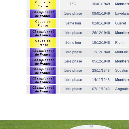
1/32
30/01/1949
Montfer
1ère phase
09/01/1949
Lavelane
3éme tour
02/01/1949
Guéret
1ère phase
26/12/1948
Montfer
2éme tour
19/12/1948
Riom
1ère phase
12/12/1948
Mont-de
1ère phase
05/12/1948
Montfer
1ère phase
28/11/1948
Souston
1ère phase
14/11/1948
Montfer
1ère phase
07/11/1948
Angoul