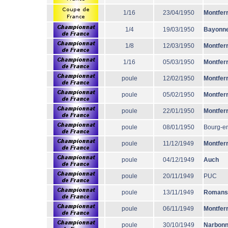
1/16
23/04/1950
Montfer
1/4
19/03/1950
Bayonn
1/8
12/03/1950
Montfer
1/16
05/03/1950
Montfer
poule
12/02/1950
Montfer
poule
05/02/1950
Montfer
poule
22/01/1950
Montfer
poule
08/01/1950
Bourg-e
poule
11/12/1949
Montfer
poule
04/12/1949
Auch
poule
20/11/1949
PUC
poule
13/11/1949
Romans
poule
06/11/1949
Montfer
poule
30/10/1949
Narbon