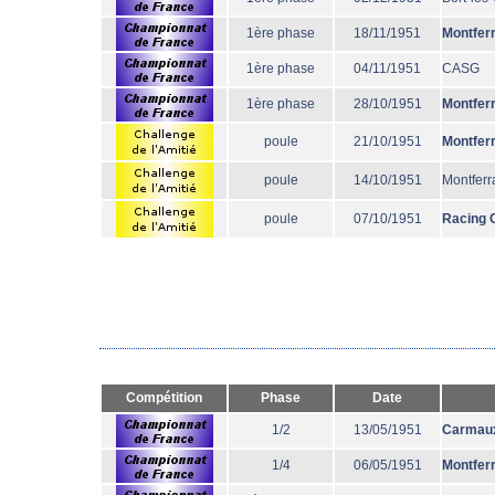
1ère phase
18/11/1951
Montfer
1ère phase
04/11/1951
CASG
1ère phase
28/10/1951
Montfer
poule
21/10/1951
Montfer
poule
14/10/1951
Montferr
poule
07/10/1951
Racing 
Compétition
Phase
Date
1/2
13/05/1951
Carmau
1/4
06/05/1951
Montfer