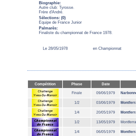
Biographie:
Autre club: Tyrosse.
Frère d'André.
Sélections: (0)
Equipe de France Junior
Palmarès:
Finaliste du championnat de France 1978.
Le 28/05/1978
en Championnat
Compétition
Phase
Date
Finale
09/06/1979
Narbonn
1/2
03/06/1979
Montferr
1/4
20/05/1979
Montferr
1/2
13/05/1979
Montferr
1/4
06/05/1979
Montferr