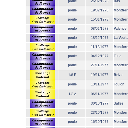
poule
26/02/1978
Dax
poule
19/02/1978
Montfer
poule
15/01/1978
Montfer
poule
08/01/1978
Valence
poule
18/12/1977
La Voult
poule
11/12/1977
Montfer
poule
04/12/1977
Tulle
poule
27/11/1977
Montfer
1/8 R
19/11/1977
Brive
poule
13/11/1977
Toulon
1/8 A
06/11/1977
Montfer
poule
30/10/1977
Salles
poule
23/10/1977
Montfer
poule
16/10/1977
Montfer