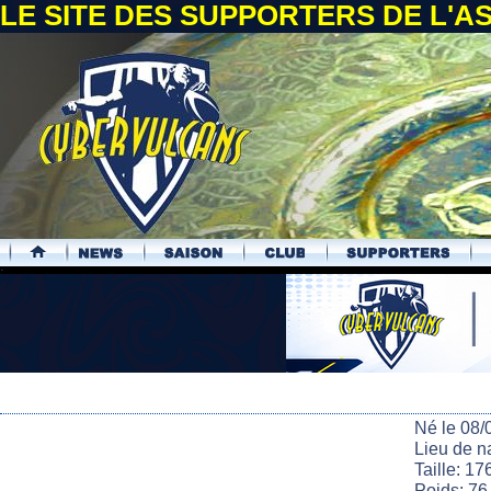
LE SITE DES SUPPORTERS DE L'
.
Né le 08/
Lieu de n
Taille: 17
Poids: 76