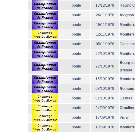
poule
10/12/1978
Racing 
poule
26/11/1978
Avignon
poule
19/11/1978
Montferr
poule
12/11/1978
Montferr
poule
05/11/1978
Carcass
poule
29/10/1978
Montferr
Bourg-en
poule
22/10/1978
Bresse
poule
15/10/1978
Montferr
poule
08/10/1978
Romans
poule
01/10/1978
Castres
poule
24/09/1978
Graulhet
poule
17/09/1978
Vichy
poule
10/09/1978
Montferr