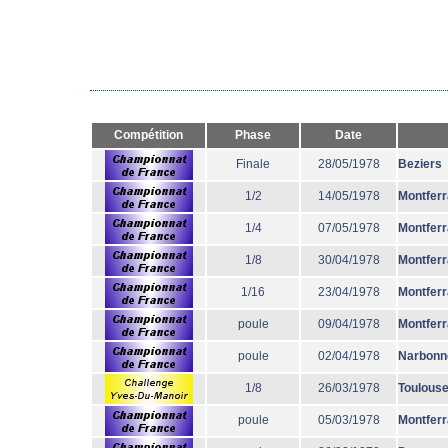
Compétition
Phase
Date
Finale
28/05/1978
Beziers
1/2
14/05/1978
Montfer
1/4
07/05/1978
Montfer
1/8
30/04/1978
Montfer
1/16
23/04/1978
Montfer
poule
09/04/1978
Montfer
poule
02/04/1978
Narbonn
1/8
26/03/1978
Toulous
poule
05/03/1978
Montfer