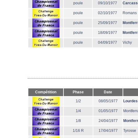
poule
09/10/1977
Carcass
poule
02/10/1977
Romans
poule
25/09/1977
Montfer
poule
18/09/1977
Montfer
poule
04/09/1977
Vichy
Compétition
Phase
Date
1/2
08/05/1977
Lourdes
1/4
01/05/1977
Montferr
1/8
24/04/1977
Montfer
1/16 R
17/04/1977
Tyrosse