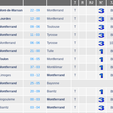
T
R
RJ
N°
T
Mont-de-Marsan
22 - 09
Montferrand
T
8
Lourdes
12 - 00
Montferrand
T
8
Montferrand
09 - 06
Toulouse
T
8
Montferrand
11 - 03
Tyrosse
T
8
Montferrand
06 - 06
Tyrosse
T
10
Montferrand
21 - 00
Tulle
T
8
Toulon
06 - 05
Montferrand
T
8
Montferrand
37 - 03
Montélimar
T
8
Limoges
03 - 12
Montferrand
T
8
Montferrand
25 - 05
Bayonne
Montferrand
20 - 09
Biarritz
T
8
Angouleme
00 - 03
Montferrand
T
8
Biarritz
03 - 04
Montferrand
T
8