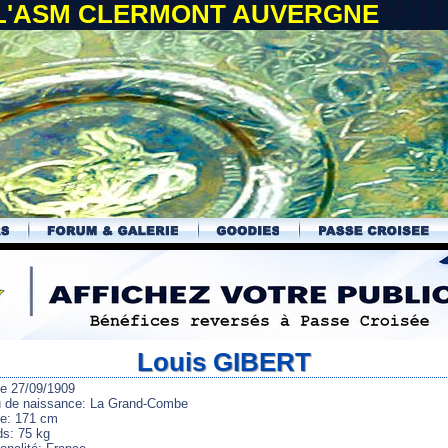
 L'ASM CLERMONT AUVERGNE
Louis GIBERT
le 27/09/1909
u de naissance: La Grand-Combe
lle: 171 cm
ds: 75 kg