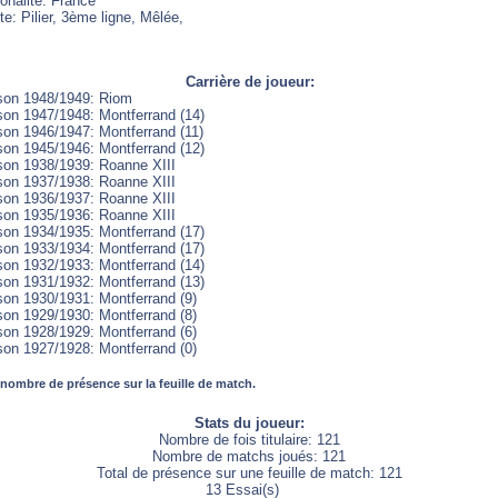
onalité: France
e: Pilier, 3ème ligne, Mêlée,
Carrière de joueur:
son 1948/1949: Riom
son 1947/1948: Montferrand (14)
son 1946/1947: Montferrand (11)
son 1945/1946: Montferrand (12)
son 1938/1939: Roanne XIII
son 1937/1938: Roanne XIII
son 1936/1937: Roanne XIII
son 1935/1936: Roanne XIII
son 1934/1935: Montferrand (17)
son 1933/1934: Montferrand (17)
son 1932/1933: Montferrand (14)
son 1931/1932: Montferrand (13)
son 1930/1931: Montferrand (9)
son 1929/1930: Montferrand (8)
son 1928/1929: Montferrand (6)
son 1927/1928: Montferrand (0)
 nombre de présence sur la feuille de match.
Stats du joueur:
Nombre de fois titulaire: 121
Nombre de matchs joués: 121
Total de présence sur une feuille de match: 121
13 Essai(s)