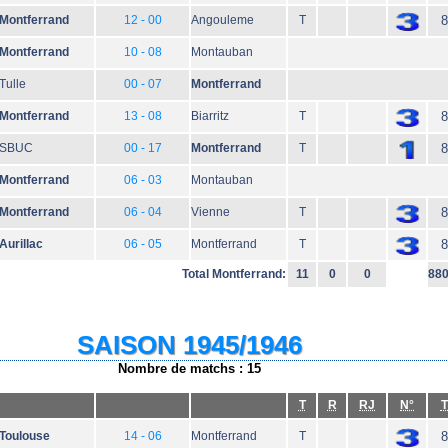
Montferrand
12 - 00
Angouleme
T
8
Montferrand
10 - 08
Montauban
Tulle
00 - 07
Montferrand
Montferrand
13 - 08
Biarritz
T
8
SBUC
00 - 17
Montferrand
T
8
Montferrand
06 - 03
Montauban
Montferrand
06 - 04
Vienne
T
8
Aurillac
06 - 05
Montferrand
T
8
Total Montferrand:
11
0
0
88
SAISON 1945/1946
Nombre de matchs : 15
T
R
RJ
N°
T
Toulouse
14 - 06
Montferrand
T
8