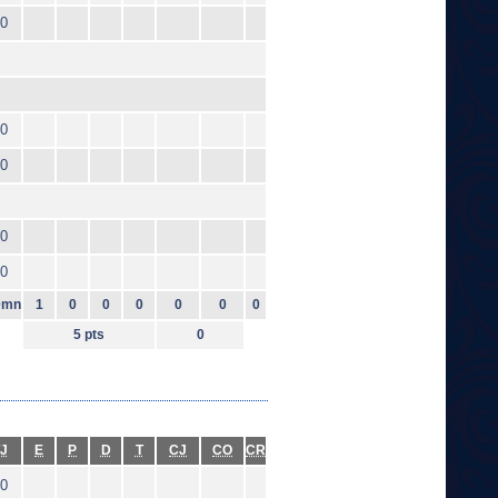
0
0
0
0
0
0mn
1
0
0
0
0
0
0
5 pts
0
J
E
P
D
T
CJ
CO
CR
0