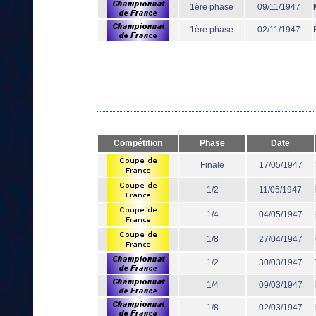
1ère phase
09/11/1947
1ère phase
02/11/1947
Compétition
Phase
Date
Finale
17/05/1947
1/2
11/05/1947
1/4
04/05/1947
1/8
27/04/1947
1/2
30/03/1947
1/4
09/03/1947
1/8
02/03/1947