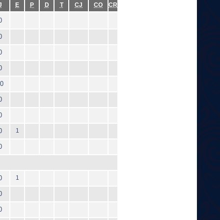
J
E
P
D
T
CJ
CO
CR
0
0
0
0
0
0
0
0
1
0
0
1
0
0