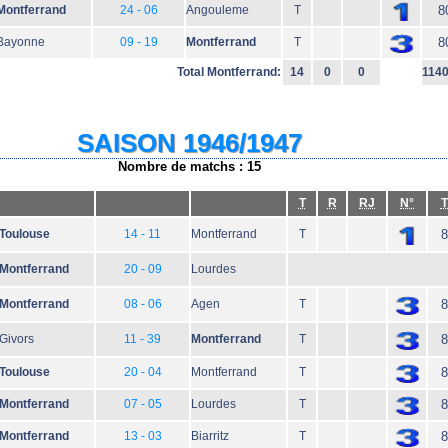
Montferrand
24 - 06
Angouleme
T
8
Bayonne
09 - 19
Montferrand
T
8
Total Montferrand:
14
0
0
114
SAISON 1946/1947
Nombre de matchs : 15
T
R
RJ
N°
T
Toulouse
14 - 11
Montferrand
T
8
Montferrand
20 - 09
Lourdes
Montferrand
08 - 06
Agen
T
8
Givors
11 - 39
Montferrand
T
8
Toulouse
20 - 04
Montferrand
T
8
Montferrand
07 - 05
Lourdes
T
8
Montferrand
13 - 03
Biarritz
T
8