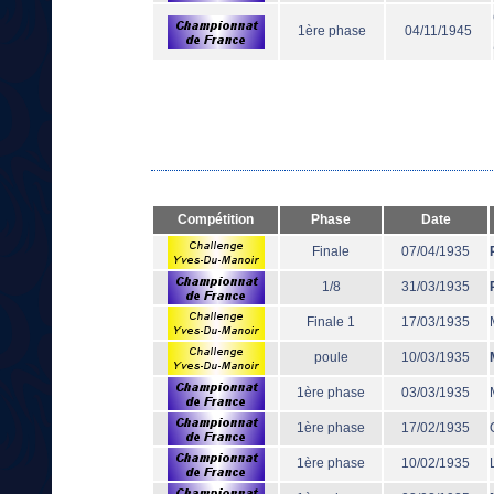
1ère phase
04/11/1945
Compétition
Phase
Date
Finale
07/04/1935
1/8
31/03/1935
Finale 1
17/03/1935
poule
10/03/1935
1ère phase
03/03/1935
1ère phase
17/02/1935
1ère phase
10/02/1935