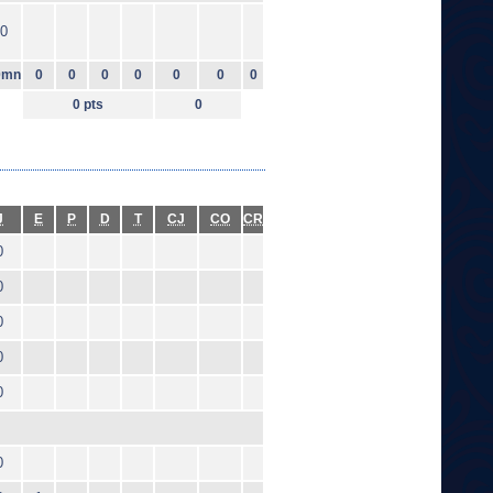
0
0mn
0
0
0
0
0
0
0
0 pts
0
J
E
P
D
T
CJ
CO
CR
0
0
0
0
0
0