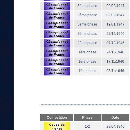
3éme phase
09/02/1947
3éme phase
02/02/1947
3éme phase
19/01/1947
2éme phase
22/12/1946
2éme phase
07/12/1946
1ère phase
24/11/1946
1ère phase
17/11/1946
1ère phase
03/11/1946
Compétition
Phase
Date
1/2
28/04/1946