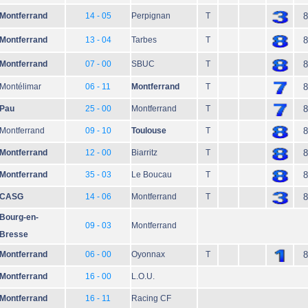
Montferrand
14 - 05
Perpignan
T
8
Montferrand
13 - 04
Tarbes
T
8
Montferrand
07 - 00
SBUC
T
8
Montélimar
06 - 11
Montferrand
T
8
Pau
25 - 00
Montferrand
T
8
Montferrand
09 - 10
Toulouse
T
8
Montferrand
12 - 00
Biarritz
T
8
Montferrand
35 - 03
Le Boucau
T
8
CASG
14 - 06
Montferrand
T
8
Bourg-en-
09 - 03
Montferrand
Bresse
Montferrand
06 - 00
Oyonnax
T
8
Montferrand
16 - 00
L.O.U.
Montferrand
16 - 11
Racing CF