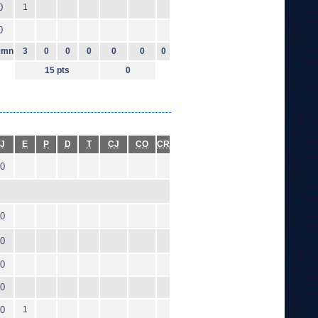
0
1
0
0mn
3
0
0
0
0
0
0
15 pts
0
J
E
P
D
T
CJ
CO
CR
0
0
0
0
0
0
1