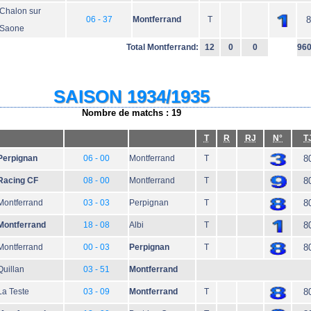
Chalon sur
06 - 37
Montferrand
T
8
Saone
Total Montferrand:
12
0
0
96
SAISON 1934/1935
Nombre de matchs : 19
T
R
RJ
N°
T
Perpignan
06 - 00
Montferrand
T
8
Racing CF
08 - 00
Montferrand
T
8
Montferrand
03 - 03
Perpignan
T
8
Montferrand
18 - 08
Albi
T
8
Montferrand
00 - 03
Perpignan
T
8
Quillan
03 - 51
Montferrand
La Teste
03 - 09
Montferrand
T
8