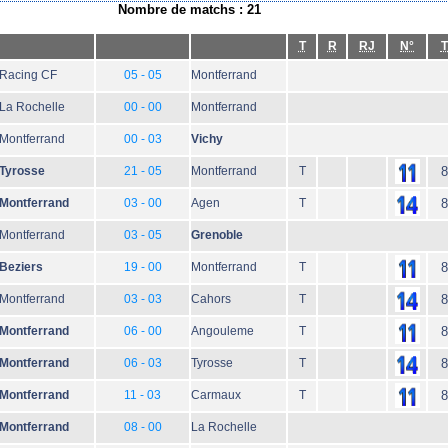
Nombre de matchs : 21
T
R
RJ
N°
T
Racing CF
05 - 05
Montferrand
La Rochelle
00 - 00
Montferrand
Montferrand
00 - 03
Vichy
Tyrosse
21 - 05
Montferrand
T
8
Montferrand
03 - 00
Agen
T
8
Montferrand
03 - 05
Grenoble
Beziers
19 - 00
Montferrand
T
8
Montferrand
03 - 03
Cahors
T
8
Montferrand
06 - 00
Angouleme
T
8
Montferrand
06 - 03
Tyrosse
T
8
Montferrand
11 - 03
Carmaux
T
8
Montferrand
08 - 00
La Rochelle