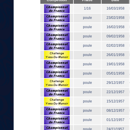
Compétition
Phase
Date
1/16
16/03/1958
poule
23/02/1958
poule
16/02/1958
poule
09/02/1958
poule
02/02/1958
poule
26/01/1958
poule
19/01/1958
poule
05/01/1958
poule
29/12/1957
poule
22/12/1957
poule
15/12/1957
poule
08/12/1957
poule
01/12/1957
poule
24/11/1957