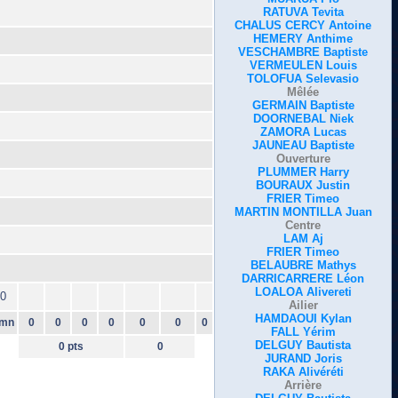
RATUVA Tevita
CHALUS CERCY Antoine
HEMERY Anthime
VESCHAMBRE Baptiste
VERMEULEN Louis
TOLOFUA Selevasio
Mêlée
GERMAIN Baptiste
DOORNEBAL Niek
ZAMORA Lucas
JAUNEAU Baptiste
Ouverture
PLUMMER Harry
BOURAUX Justin
FRIER Timeo
MARTIN MONTILLA Juan
Centre
LAM Aj
FRIER Timeo
BELAUBRE Mathys
DARRICARRERE Léon
LOALOA Alivereti
0
Ailier
HAMDAOUI Kylan
mn
0
0
0
0
0
0
0
FALL Yérim
DELGUY Bautista
0 pts
0
JURAND Joris
RAKA Alivéréti
Arrière