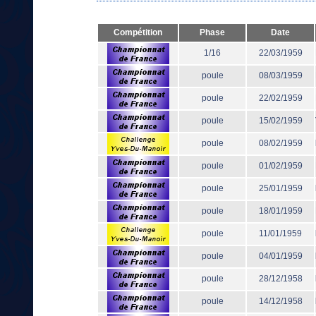
Compétition
Phase
Date
1/16
22/03/1959
poule
08/03/1959
poule
22/02/1959
poule
15/02/1959
poule
08/02/1959
poule
01/02/1959
poule
25/01/1959
poule
18/01/1959
poule
11/01/1959
poule
04/01/1959
poule
28/12/1958
poule
14/12/1958