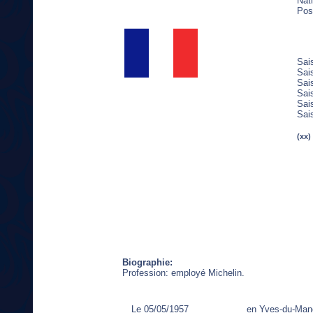
Nati
Post
Sai
Sai
Sai
Sai
Sai
Sai
(xx)
Biographie:
Profession: employé Michelin.
Le 05/05/1957
en Yves-du-Man