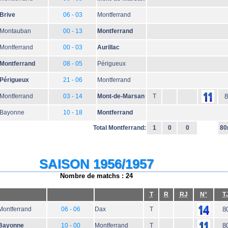
Brive
06 - 03
Montferrand
Montauban
00 - 13
Montferrand
Montferrand
00 - 03
Aurillac
Montferrand
08 - 05
Périgueux
Périgueux
21 - 06
Montferrand
Montferrand
03 - 14
Mont-de-Marsan
T
8
Bayonne
10 - 18
Montferrand
Total Montferrand:
1
0
0
80
SAISON 1956/1957
Nombre de matchs : 24
T
R
RJ
N°
T
Montferrand
06 - 06
Dax
T
8
Bayonne
10 - 00
Montferrand
T
8