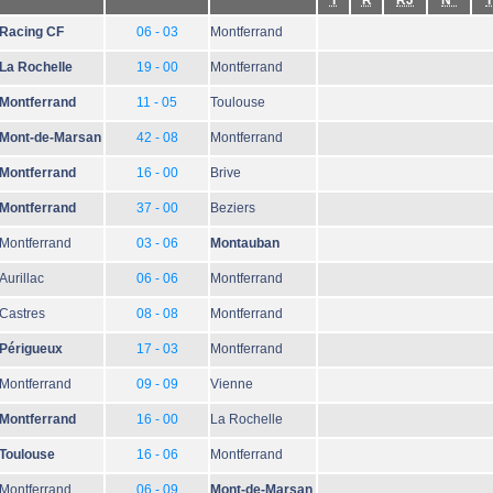
T
R
RJ
N°
T
Racing CF
06 - 03
Montferrand
La Rochelle
19 - 00
Montferrand
Montferrand
11 - 05
Toulouse
Mont-de-Marsan
42 - 08
Montferrand
Montferrand
16 - 00
Brive
Montferrand
37 - 00
Beziers
Montferrand
03 - 06
Montauban
Aurillac
06 - 06
Montferrand
Castres
08 - 08
Montferrand
Périgueux
17 - 03
Montferrand
Montferrand
09 - 09
Vienne
Montferrand
16 - 00
La Rochelle
Toulouse
16 - 06
Montferrand
Montferrand
06 - 09
Mont-de-Marsan