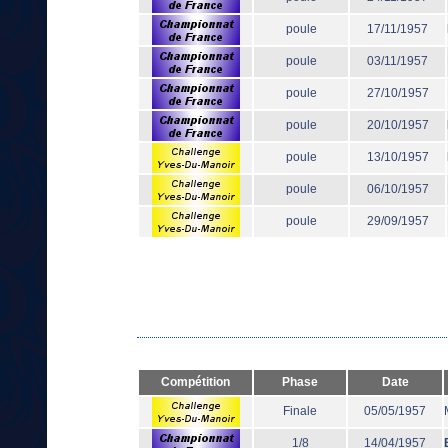
poule
17/11/1957
poule
03/11/1957
poule
27/10/1957
poule
20/10/1957
poule
13/10/1957
poule
06/10/1957
poule
29/09/1957
Compétition
Phase
Date
Finale
05/05/1957
1/8
14/04/1957