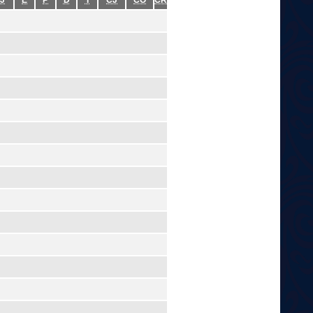
J
E
P
D
T
CJ
CO
CR