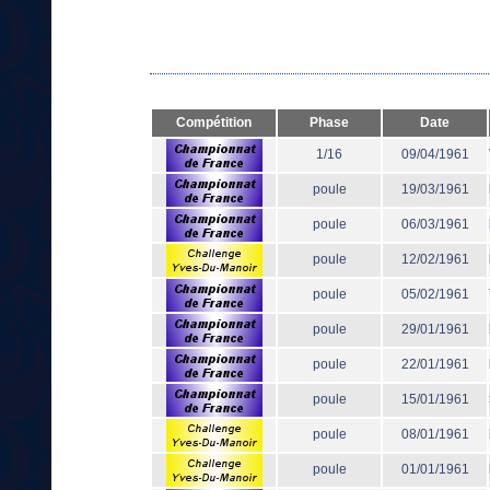
Compétition
Phase
Date
1/16
09/04/1961
poule
19/03/1961
poule
06/03/1961
poule
12/02/1961
poule
05/02/1961
poule
29/01/1961
poule
22/01/1961
poule
15/01/1961
poule
08/01/1961
poule
01/01/1961