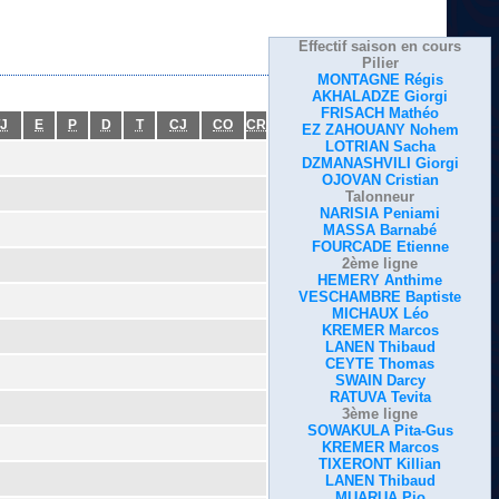
Effectif saison en cours
Pilier
MONTAGNE Régis
AKHALADZE Giorgi
FRISACH Mathéo
J
E
P
D
T
CJ
CO
CR
EZ ZAHOUANY Nohem
LOTRIAN Sacha
DZMANASHVILI Giorgi
OJOVAN Cristian
Talonneur
NARISIA Peniami
MASSA Barnabé
FOURCADE Etienne
2ème ligne
HEMERY Anthime
VESCHAMBRE Baptiste
MICHAUX Léo
KREMER Marcos
LANEN Thibaud
CEYTE Thomas
SWAIN Darcy
RATUVA Tevita
3ème ligne
SOWAKULA Pita-Gus
KREMER Marcos
TIXERONT Killian
LANEN Thibaud
MUARUA Pio