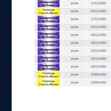
poule
11/12/1960
poule
04/12/1960
poule
27/11/1960
poule
20/11/1960
poule
06/11/1960
poule
30/10/1960
poule
23/10/1960
poule
16/10/1960
poule
09/10/1960
poule
25/09/1960
poule
18/09/1960