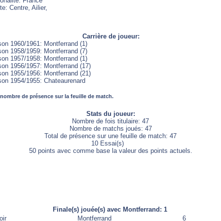
onalité: France
e: Centre, Ailier,
Carrière de joueur:
son 1960/1961: Montferrand (1)
son 1958/1959: Montferrand (7)
son 1957/1958: Montferrand (1)
son 1956/1957: Montferrand (17)
son 1955/1956: Montferrand (21)
son 1954/1955: Chateaurenard
 nombre de présence sur la feuille de match.
Stats du joueur:
Nombre de fois titulaire: 47
Nombre de matchs joués: 47
Total de présence sur une feuille de match: 47
10 Essai(s)
50 points avec comme base la valeur des points actuels.
Finale(s) jouée(s) avec Montferrand: 1
oir
Montferrand
6