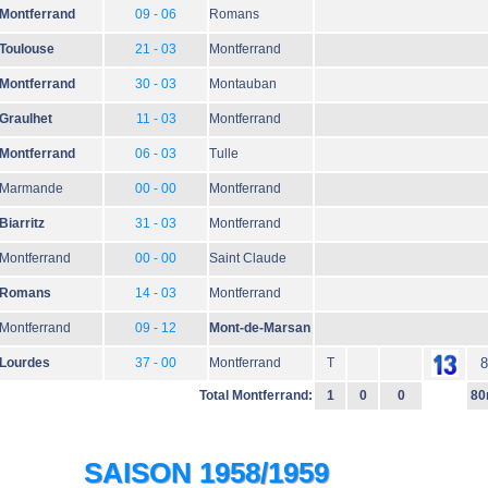
Montferrand
09 - 06
Romans
Toulouse
21 - 03
Montferrand
Montferrand
30 - 03
Montauban
Graulhet
11 - 03
Montferrand
Montferrand
06 - 03
Tulle
Marmande
00 - 00
Montferrand
Biarritz
31 - 03
Montferrand
Montferrand
00 - 00
Saint Claude
Romans
14 - 03
Montferrand
Montferrand
09 - 12
Mont-de-Marsan
Lourdes
37 - 00
Montferrand
T
8
Total Montferrand:
1
0
0
80
SAISON 1958/1959