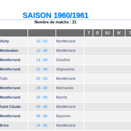
SAISON 1960/1961
Nombre de matchs : 21
T
R
RJ
N°
T
Vichy
10 - 03
Montferrand
Montauban
12 - 08
Montferrand
Montferrand
14 - 09
Graulhet
Montferrand
12 - 08
Angouleme
Tulle
03 - 03
Montferrand
Montferrand
29 - 00
Marmande
Montferrand
26 - 00
Biarritz
Saint Claude
03 - 00
Montferrand
Montferrand
09 - 06
Bayonne
Brive
14 - 00
Montferrand