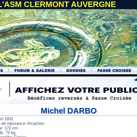
 L'ASM CLERMONT AUVERGNE
Michel DARBO
en 1932
u de naissance: Arcachon
lle: 172 cm
ds: 72 kg