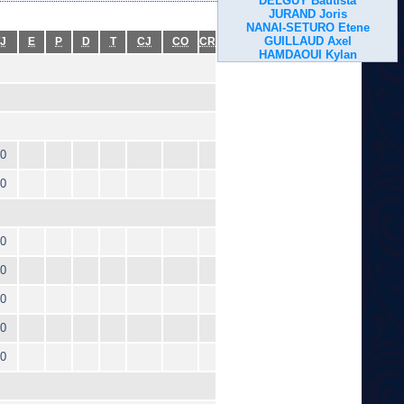
DELGUY Bautista
JURAND Joris
NANAI-SETURO Etene
GUILLAUD Axel
J
E
P
D
T
CJ
CO
CR
HAMDAOUI Kylan
0
0
0
0
0
0
0