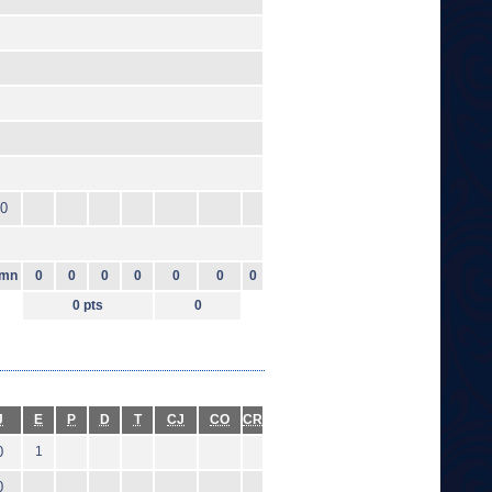
0
mn
0
0
0
0
0
0
0
0 pts
0
J
E
P
D
T
CJ
CO
CR
0
1
0