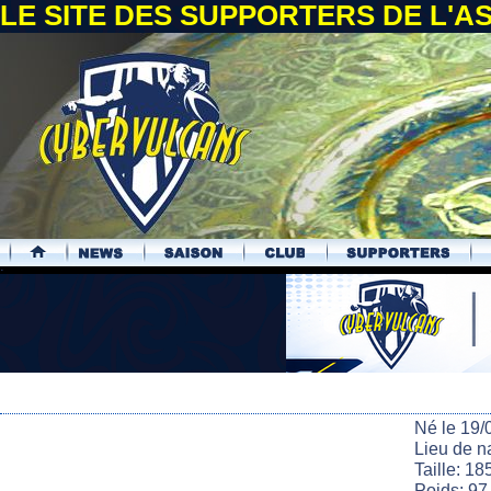
LE SITE DES SUPPORTERS DE L'
.
Né le 19/
Lieu de n
Taille: 18
Poids: 97