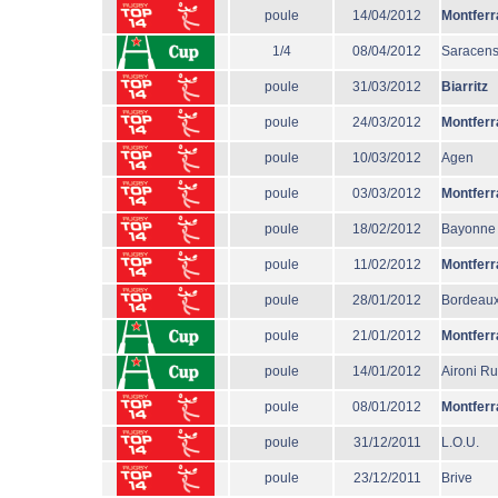
poule
14/04/2012
Montferr
1/4
08/04/2012
Saracen
poule
31/03/2012
Biarritz
poule
24/03/2012
Montferr
poule
10/03/2012
Agen
poule
03/03/2012
Montferr
poule
18/02/2012
Bayonne
poule
11/02/2012
Montferr
poule
28/01/2012
Bordeaux
poule
21/01/2012
Montferr
poule
14/01/2012
Aironi R
poule
08/01/2012
Montferr
poule
31/12/2011
L.O.U.
poule
23/12/2011
Brive