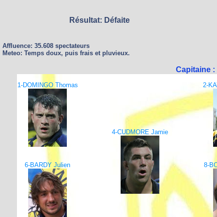
Résultat: Défaite
Affluence: 35.608 spectateurs
Meteo: Temps doux, puis frais et pluvieux.
Capitaine 
1-DOMINGO Thomas
2-KA
4-CUDMORE Jamie
6-BARDY Julien
8-B