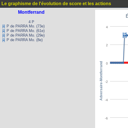
Le graphisme de l'évolution de score et les actions
Montferrand
É
4 P
P de PARRA Mo. (73e)
4
P de PARRA Mo. (61e)
P de PARRA Mo. (29e)
P de PARRA Mo. (8e)
2
Adversaire-Montferrand
0
-2
-4
-6