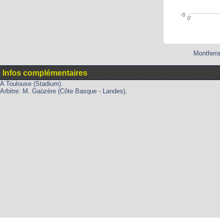
-8
0'
Montferra
Infos complémentaires
A Toulouse (Stadium).
Arbitre: M. Gaüzère (Côte Basque - Landes).