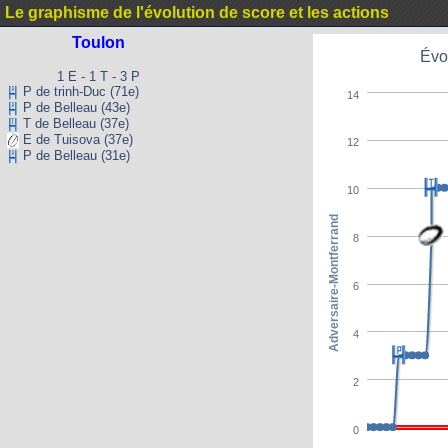
Le graphisme de l'évolution de score et les actions
Toulon
Évo
1 E - 1 T - 3 P
P de trinh-Duc (71e)
14
P de Belleau (43e)
T de Belleau (37e)
E de Tuisova (37e)
12
P de Belleau (31e)
10
Adversaire-Montferrand
8
6
4
2
0