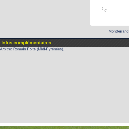
-2
0'
Montferrand 
Infos complémentaires
Arbitre: Romain Poite (Midi-Pyrénées).