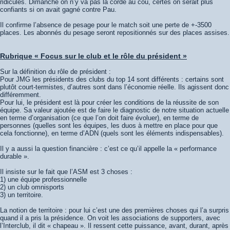
ridicules. Dimanche on n’y va pas la corde au cou, certes on serait plus
confiants si on avait gagné contre Pau.
Il confirme l’absence de pesage pour le match soit une perte de +-3500
places. Les abonnés du pesage seront repositionnés sur des places assises.
Rubrique « Focus sur le club et le rôle du président »
Sur la définition du rôle de président :
Pour JMG les présidents des clubs du top 14 sont différents : certains sont
plutôt court-termistes, d’autres sont dans l’économie réelle. Ils agissent donc
différemment.
Pour lui, le président est là pour créer les conditions de la réussite de son
équipe. Sa valeur ajoutée est de faire le diagnostic de notre situation actuelle
en terme d’organisation (ce que l’on doit faire évoluer), en terme de
personnes (quelles sont les équipes, les duos à mettre en place pour que
cela fonctionne), en terme d’ADN (quels sont les éléments indispensables).
Il y a aussi la question financière : c’est ce qu’il appelle la « performance
durable ».
Il insiste sur le fait que l’ASM est 3 choses :
1) une équipe professionnelle
2) un club omnisports
3) un territoire.
La notion de territoire : pour lui c’est une des premières choses qui l’a surpris
quand il a pris la présidence. On voit les associations de supporters, avec
l’Interclub, il dit « chapeau ». Il ressent cette puissance, avant, durant, après