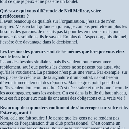
tout ce que je peux et ne pas être un boulet.
Qu’est-ce qui vous différencie de Neil McIlroy, votre
prédécesseur ?
Il avait beaucoup de qualités sur l’organisation, j’essaie de m’en
inspirer. Mais en tant qu’ancien joueur, je connais peut-être un plus les
besoins des garçons. Je ne suis pas là pour les emmerder mais pour
trouver des solutions, ils le savent. En plus de l’aspect organisationnel,
j’espère être davantage dans le décisionnel.
Les besoins des joueurs sont-ils les mêmes que lorsque vous étiez
sur le terrain ?
Ils ont des besoins similaires mais ils veulent tout consommer
rapidement, sauf que parfois les choses ne se passent pas aussi vite
qu’ils le voudraient. La patience n’est plus une vertu. Par exemple, sur
les places de crèche ou de la signature d’un contrat, ils ont besoin
d’avoir immédiatement des réponses. Mais le gros point positif est
qu’ils veulent tout comprendre. C’est nécessaire et une bonne façon de
les accompagner, sans les assister. On est dans la bulle du haut niveau,
tout est fait pour eux mais ils ont aussi des obligations et la vraie vie !
Beaucoup de supporters continuent de s’interroger sur votre rôle.
Est-ce agaçant ?
Non, cela me fait sourire ! Je pense que les gens ne se rendent pas
compte de l’organisation d’un club professionnel. C’est comme un
spectacle avec les coulisses. Pour que le fonctionnement soit cadré, il