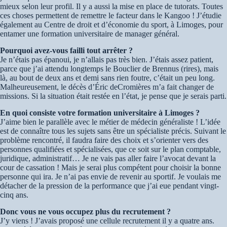
mieux selon leur profil. Il y a aussi la mise en place de tutorats. Toutes
ces choses permettent de remettre le facteur dans le Kangoo ! J’étudie
également au Centre de droit et d’économie du sport, à Limoges, pour
entamer une formation universitaire de manager général.
Pourquoi avez-vous failli tout arrêter ?
Je n’étais pas épanoui, je n’allais pas très bien. J’étais assez patient,
parce que j’ai attendu longtemps le Bouclier de Brennus (rires), mais
là, au bout de deux ans et demi sans rien foutre, c’était un peu long.
Malheureusement, le décès d’Éric deCromières m’a fait changer de
missions. Si la situation était restée en l’état, je pense que je serais parti.
En quoi consiste votre formation universitaire à Limoges ?
J’aime bien le parallèle avec le métier de médecin généraliste ! L’idée
est de connaître tous les sujets sans être un spécialiste précis. Suivant le
problème rencontré, il faudra faire des choix et s’orienter vers des
personnes qualifiées et spécialisées, que ce soit sur le plan comptable,
juridique, administratif… Je ne vais pas aller faire l’avocat devant la
cour de cassation ! Mais je serai plus compétent pour choisir la bonne
personne qui ira. Je n’ai pas envie de revenir au sportif. Je voulais me
détacher de la pression de la performance que j’ai eue pendant vingt-
cinq ans.
Donc vous ne vous occupez plus du recrutement ?
J’y viens ! J’avais proposé une cellule recrutement il y a quatre ans.