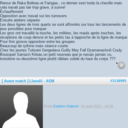
Retour de Raka Belleau et Faingaa , ce dernier sest tordu la cheville mais
cela navait pas lair trop grave, à suivre!
Échauffement
Opposition avec travail sur les turnovers
Ensuite ateliers séparés
Les deux lignes de trois quarts se sont affrontés sur tous les lancements de
jeux possibles pour marquer
Les gros ont travaillé la touche, les mêlées, les mauls après touches, les
réceptions de coup denvoi et les petits tas à lapproche de la ligne de marque
Pour finir grosse opposition entre les groupes
Beaucoup de rythme mais séance courte
Chez les jeunes Tutisani Gergedava Guilly Mey Fall Dzamanashvili Couly
Bousquet Sarrazin Kiteau un petit nouveau que je navais jamais vu,
troisième ou deuxième ligne plutôt râblais solide du haut du corps ???
[ Avant match ] Llanelli - ASM
#3138995
Posté
Eastern Outpost
-
01 avril 2023 - 14:39