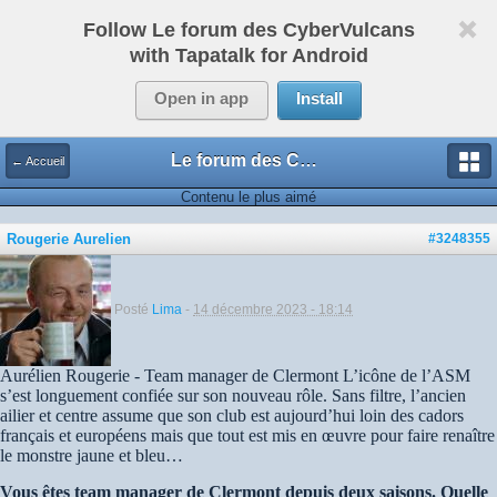
Follow Le forum des CyberVulcans
with Tapatalk for Android
Open in app
Install
Le forum des CyberVulcans
← Accueil
Contenu le plus aimé
Rougerie Aurelien
#3248355
Posté
Lima
-
14 décembre 2023 - 18:14
Aurélien Rougerie - Team manager de Clermont L’icône de l’ASM
s’est longuement confiée sur son nouveau rôle. Sans filtre, l’ancien
ailier et centre assume que son club est aujourd’hui loin des cadors
français et européens mais que tout est mis en œuvre pour faire renaître
le monstre jaune et bleu…
Vous êtes team manager de Clermont depuis deux saisons. Quelle