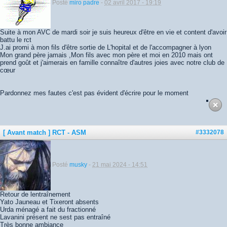
Posté
miro padre
-
02 avril 2017 - 19:19
Suite à mon AVC de mardi soir je suis heureux d'être en vie et content d'avoir
battu le rct
J.ai promi à mon fils d'être sortie de L'hopital et de l'accompagner à lyon
Mon grand père jamais ,Mon fils avec mon père et moi en 2010 mais ont
prend goût et j'aimerais en famille connaître d'autres joies avec notre club de
cœur
Pardonnez mes fautes c'est pas évident d'écrire pour le moment
[ Avant match ] RCT - ASM
#3332078
Posté
musky
-
21 mai 2024 - 14:51
Retour de lentraînement
Yato Jauneau et Tixeront absents
Urda ménagé a fait du fractionné
Lavanini présent ne sest pas entraîné
Très bonne ambiance