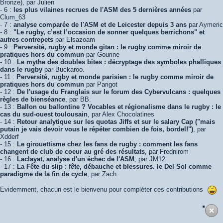
Bronze), par Julien
- 6 :
les plus vilaines recrues de l'ASM des 5 dernières années
par
Clum_63
- 7 :
analyse comparée de l'ASM et de Leicester depuis 3 ans
par Aymeric
- 8 :
"Le rugby, c’est l’occasion de sonner quelques berrichons" et
autres contrepets
par Elsazoam
- 9 :
Perversité, rugby et monde gitan : le rugby comme miroir de
pratiques hors du commun
par Gourine
- 10 :
Le mythe des doubles bites : décryptage des symboles phalliques
dans le rugby
par Buckaroo.
- 11 :
Perversité, rugby et monde parisien : le rugby comme miroir de
pratiques hors du commun
par Parigot
- 12 :
De l'usage du Franglais sur le forum des Cybervulcans : quelques
règles de bienséance
, par BB.
- 13 :
Ballon ou ballontine ? Vocables et régionalisme dans le rugby : le
cas du sud-ouest toulousain
, par Alex Chocolatines
- 14 :
Retour analytique sur les quotas Jiffs et sur le salary Cap ("mais
putain je vais devoir vous le répéter combien de fois, bordel!")
, par
Xdderf
- 15 :
Le girouettisme chez les fans de rugby : comment les fans
changent de club de coeur au gré des résultats
, par Frednirom
- 16 :
Laclayat, analyse d'un échec de l'ASM
, par JM12
- 17 :
La Fête du slip : fête, débauche et blessures. le Del Sol comme
paradigme de la fin de cycle
, par Zach
Evidemment, chacun est le bienvenu pour compléter ces contributions