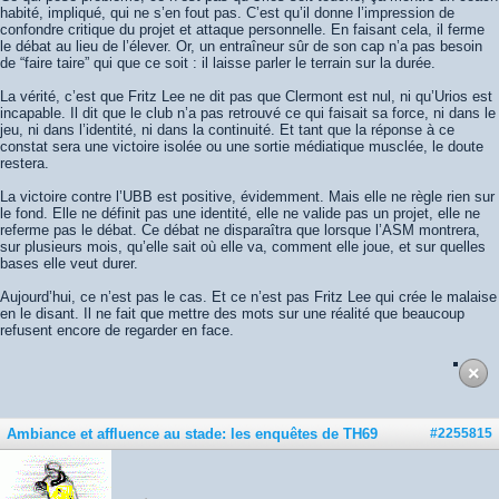
habité, impliqué, qui ne s’en fout pas. C’est qu’il donne l’impression de
confondre critique du projet et attaque personnelle. En faisant cela, il ferme
le débat au lieu de l’élever. Or, un entraîneur sûr de son cap n’a pas besoin
de “faire taire” qui que ce soit : il laisse parler le terrain sur la durée.
La vérité, c’est que Fritz Lee ne dit pas que Clermont est nul, ni qu’Urios est
incapable. Il dit que le club n’a pas retrouvé ce qui faisait sa force, ni dans le
jeu, ni dans l’identité, ni dans la continuité. Et tant que la réponse à ce
constat sera une victoire isolée ou une sortie médiatique musclée, le doute
restera.
La victoire contre l’UBB est positive, évidemment. Mais elle ne règle rien sur
le fond. Elle ne définit pas une identité, elle ne valide pas un projet, elle ne
referme pas le débat. Ce débat ne disparaîtra que lorsque l’ASM montrera,
sur plusieurs mois, qu’elle sait où elle va, comment elle joue, et sur quelles
bases elle veut durer.
Aujourd’hui, ce n’est pas le cas. Et ce n’est pas Fritz Lee qui crée le malaise
en le disant. Il ne fait que mettre des mots sur une réalité que beaucoup
refusent encore de regarder en face.
Ambiance et affluence au stade: les enquêtes de TH69
#2255815