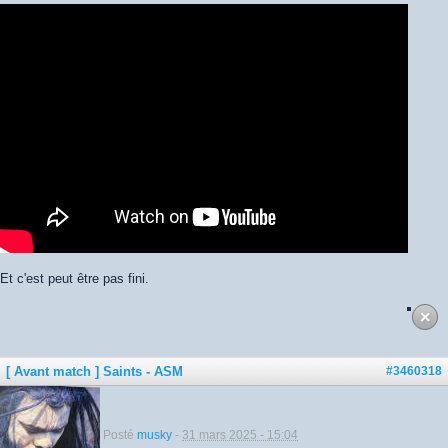
Et c'est peut être pas fini.
[ Avant match ] Saints - ASM
#3460318
Posté
musky
-
31 mars 2025 - 15:04