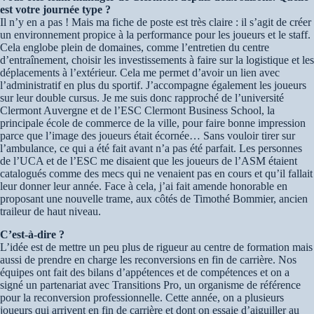
est votre journée type ?
Il n’y en a pas ! Mais ma fiche de poste est très claire : il s’agit de créer
un environnement propice à la performance pour les joueurs et le staff.
Cela englobe plein de domaines, comme l’entretien du centre
d’entraînement, choisir les investissements à faire sur la logistique et les
déplacements à l’extérieur. Cela me permet d’avoir un lien avec
l’administratif en plus du sportif. J’accompagne également les joueurs
sur leur double cursus. Je me suis donc rapproché de l’université
Clermont Auvergne et de l’ESC Clermont Business School, la
principale école de commerce de la ville, pour faire bonne impression
parce que l’image des joueurs était écornée… Sans vouloir tirer sur
l’ambulance, ce qui a été fait avant n’a pas été parfait. Les personnes
de l’UCA et de l’ESC me disaient que les joueurs de l’ASM étaient
catalogués comme des mecs qui ne venaient pas en cours et qu’il fallait
leur donner leur année. Face à cela, j’ai fait amende honorable en
proposant une nouvelle trame, aux côtés de Timothé Bommier, ancien
traileur de haut niveau.
C’est-à-dire ?
L’idée est de mettre un peu plus de rigueur au centre de formation mais
aussi de prendre en charge les reconversions en fin de carrière. Nos
équipes ont fait des bilans d’appétences et de compétences et on a
signé un partenariat avec Transitions Pro, un organisme de référence
pour la reconversion professionnelle. Cette année, on a plusieurs
joueurs qui arrivent en fin de carrière et dont on essaie d’aiguiller au