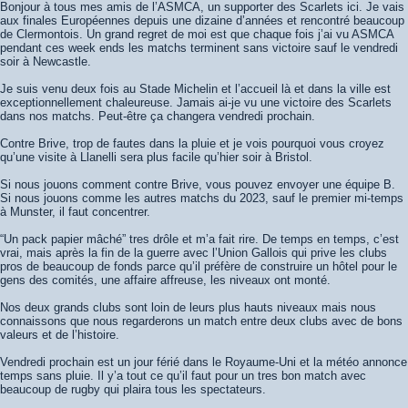
Bonjour à tous mes amis de l’ASMCA, un supporter des Scarlets ici. Je vais
aux finales Européennes depuis une dizaine d’années et rencontré beaucoup
de Clermontois. Un grand regret de moi est que chaque fois j’ai vu ASMCA
pendant ces week ends les matchs terminent sans victoire sauf le vendredi
soir à Newcastle.
Je suis venu deux fois au Stade Michelin et l’accueil là et dans la ville est
exceptionnellement chaleureuse. Jamais ai-je vu une victoire des Scarlets
dans nos matchs. Peut-être ça changera vendredi prochain.
Contre Brive, trop de fautes dans la pluie et je vois pourquoi vous croyez
qu’une visite à Llanelli sera plus facile qu’hier soir à Bristol.
Si nous jouons comment contre Brive, vous pouvez envoyer une équipe B.
Si nous jouons comme les autres matchs du 2023, sauf le premier mi-temps
à Munster, il faut concentrer.
“Un pack papier mâché” tres drôle et m’a fait rire. De temps en temps, c’est
vrai, mais après la fin de la guerre avec l’Union Gallois qui prive les clubs
pros de beaucoup de fonds parce qu’il préfère de construire un hôtel pour le
gens des comités, une affaire affreuse, les niveaux ont monté.
Nos deux grands clubs sont loin de leurs plus hauts niveaux mais nous
connaissons que nous regarderons un match entre deux clubs avec de bons
valeurs et de l’histoire.
Vendredi prochain est un jour férié dans le Royaume-Uni et la météo annonce
temps sans pluie. Il y’a tout ce qu’il faut pour un tres bon match avec
beaucoup de rugby qui plaira tous les spectateurs.