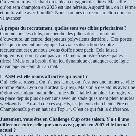
On veut retrouver le haut du tableau et gagner des titres. Mais dire
qu’on sera champion en 2025 est une hérésie. Aujourd’hui, on la ferme
et on travaille avec humilité. Nous sommes en reconstruction donc on
va avancer.
À propos du recrutement, quelles sont vos cibles prioritaires ?
Comme tous les clubs, on cherche des piliers droits, un demi
d’ouverture, un centre, des joueurs polyvalents derrière… Des postes
clés qui cimentent une équipe. La vraie satisfaction de notre
recrutement est que nous avons étoffé notre pack. Cela faisait
longtemps qu’on n’avait pas vu le fameux monstre à seize pattes
(rires) ! Mais on a besoin d’un jeu dynamique et attaquer cette ligne
davantage en étant dur au mal.
L’ASM est-elle moins attractive qu’avant ?
Oui, cela se ressent. On n’a pas la mer, on n’est pas une immense ville
comme Paris, Lyon ou Bordeaux (rires). Mais on a des atouts avec une
région volcanique, naturelle et une ville à taille humaine. Le rugby y a
sa place depuis plus de cent ans avec un stade quasiment plein tous les
week-ends… Au-delà de ces aspects, les joueurs cherchent à être en
ChampionsCup et en haut du Top 14. C’est ce qui fait la différence.
Justement, vous êtes en Challenge Cup cette saison. Y a-t-il une
différence entre celle que vous avez gagnée en 2007 et le format
actuel ?
À l’époque, on était en construction, aujourd’hui en reconstruction.