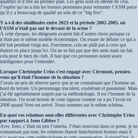
qualifier et d’être au premier plan. Les gens sont en attente de cela.
J’espère qu’on a mis les bonnes personnes pour remonter l’ASM parce
qu’il y a beaucoup de qualité au sein de ce "big five".
Y a-t-il des similitudes entre 2023 et la période 2002-2005, où
l’ASM n’était pas sur le devant de la scène ?
À cette époque, les dirigeants avaient fait d’autres choix puisque ce
n’était pas le même modèle économique. On essaie de défaire ce qui a
été fait pendant vingt ans. Forcément, cela ne plaît pas à ceux qui
étaient en place jusqu’ici. On ne se fait pas que des amis mais on fait
cela pour le bien du club. Il faut que ces personnes soient assez
intelligentes pour l’entendre.
Lorsque Christophe Urios s’est engagé avec Clermont, pensiez-
vous qu’il était l’homme de la situation ?
J’avais un peu de réserve parce que je ne connaissais que l’homme au
bord du terrain. Un personnage truculent, exubérant et passionné. Mais
j’ai été agréablement surpris par sa méthodologie. Il est l’homme de la
situation. On avait besoin de cette rigueur comme on a pu l’avoir en
2006 quand Vern est arrivé. Nous sommes sur le même schéma.
En quoi vos relations sont-elles différentes avec Christophe Urios
par rapport à Jono Gibbes ?
Avec Jono, c’était un peu l’omerta. J’étais nouveau dans ce poste, je ne
connaissais pas tout, les relations étaient franchement bonnes mais il
n’y avait pas cette méthodologie et cette organisation. Aujourd’hui, la