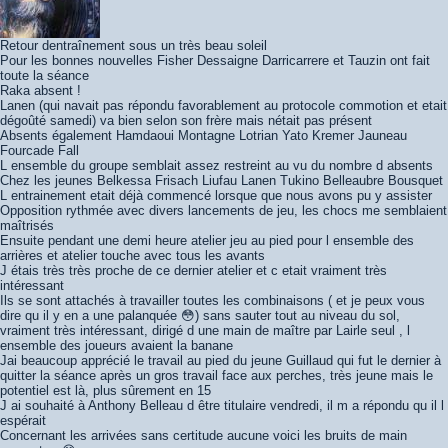
Retour dentraînement sous un très beau soleil
Pour les bonnes nouvelles Fisher Dessaigne Darricarrere et Tauzin ont fait
toute la séance
Raka absent !
Lanen (qui navait pas répondu favorablement au protocole commotion et etait
dégoûté samedi) va bien selon son frère mais nétait pas présent
Absents également Hamdaoui Montagne Lotrian Yato Kremer Jauneau
Fourcade Fall
L ensemble du groupe semblait assez restreint au vu du nombre d absents
Chez les jeunes Belkessa Frisach Liufau Lanen Tukino Belleaubre Bousquet
L entrainement etait déjà commencé lorsque que nous avons pu y assister
Opposition rythmée avec divers lancements de jeu, les chocs me semblaient
maîtrisés
Ensuite pendant une demi heure atelier jeu au pied pour l ensemble des
arrières et atelier touche avec tous les avants
J étais très très proche de ce dernier atelier et c etait vraiment très
intéressant
Ils se sont attachés à travailler toutes les combinaisons ( et je peux vous
dire qu il y en a une palanquée 😳) sans sauter tout au niveau du sol,
vraiment très intéressant, dirigé d une main de maître par Lairle seul , l
ensemble des joueurs avaient la banane
Jai beaucoup apprécié le travail au pied du jeune Guillaud qui fut le dernier à
quitter la séance après un gros travail face aux perches, très jeune mais le
potentiel est là, plus sûrement en 15
J ai souhaité à Anthony Belleau d être titulaire vendredi, il m a répondu qu il l
espérait
Concernant les arrivées sans certitude aucune voici les bruits de main