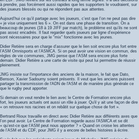
à prendre, pas forcément aussi rapides que les supporters le voudraient, sur
des joueurs blessés ou qui ne répondent pas aux attentes.
Aujourd’hui ce qu’il partage avec les joueurs, c’est que l’on ne peut pas dire
« je vise uniquement les 6 ». On est dans une phase de transition. On a
beaucoup de jeunes (18 à 19 JIFF par match), le problème est qu’ils ne sont
pas assez encadrés. Il faut regarder quels joueurs par ligne d’expérience
sont nécessaires pour que le "mix" fonctionne avec les jeunes.
Didier Retière sera en charge d’assurer que le lien soit encore plus fort entre
l’ASM Omnisports et l’ASMCA. Si on peut avoir une vision en commun, des
règles de vie communes, JMG pense que l’ASM sera encore plus forte
demain. Didier Retière a une carte de visite qui peut lui permettre de réussir
pleinement.
JMG insiste sur l'importance des anciens de la maison, le fait que Dato,
Benson, Xavier Sadourny soient présents. Il veut que les anciens puissent
partager la transmission de l'ADN de l'ASM et de manière plus générale ce
que le rugby peut apporter.
Si demain on veut rendre le lien avec le Centre de Formation encore plus
fort, les joueurs actuels ont aussi un rôle à jouer. Qu'il y ait une façon de dire
« on retrouve nos racines et on rebâtit sur quelque chose de fort ».
Bertrand Rioux travaille en direct avec Didier Retière aux différents axes que
l’on peut avoir. Le Centre de Formation regarde aussi l'ASMCA et se dit
« qu’est-ce que l’ASM peut nous apporter ? » Quand on croise les attentes
de l’ASM et du CDF, pour JMG il y a encore de belles histoires à écrire.