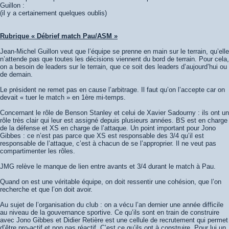
Guillon :
(il y a certainement quelques oublis)
Rubrique « Débrief match Pau/ASM »
Jean-Michel Guillon veut que l’équipe se prenne en main sur le terrain, qu’elle
n’attende pas que toutes les décisions viennent du bord de terrain. Pour cela,
on a besoin de leaders sur le terrain, que ce soit des leaders d’aujourd’hui ou
de demain.
Le président ne remet pas en cause l’arbitrage. Il faut qu’on l’accepte car on
devait « tuer le match » en 1ère mi-temps.
Concernant le rôle de Benson Stanley et celui de Xavier Sadourny : ils ont un
rôle très clair qui leur est assigné depuis plusieurs années. BS est en charge
de la défense et XS en charge de l’attaque. Un point important pour Jono
Gibbes : ce n’est pas parce que XS est responsable des 3/4 qu’il est
responsable de l’attaque, c’est à chacun de se l’approprier. Il ne veut pas
compartimenter les rôles.
JMG relève le manque de lien entre avants et 3/4 durant le match à Pau.
Quand on est une véritable équipe, on doit ressentir une cohésion, que l’on
recherche et que l’on doit avoir.
Au sujet de l’organisation du club : on a vécu l’an dernier une année difficile
au niveau de la gouvernance sportive. Ce qu’ils sont en train de construire
avec Jono Gibbes et Didier Retière est une cellule de recrutement qui permet
d’être pro-actif et non pas réactif. C’est ce qu’ils ont à construire. Pour lui un