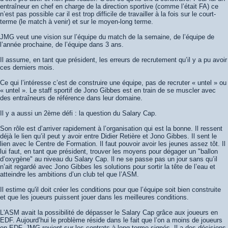
entraîneur en chef en charge de la direction sportive (comme l’était FA) ce
n’est pas possible car il est trop difficile de travailler à la fois sur le court-
terme (le match à venir) et sur le moyen-long terme.
JMG veut une vision sur l’équipe du match de la semaine, de l’équipe de
l’année prochaine, de l’équipe dans 3 ans.
Il assume, en tant que président, les erreurs de recrutement qu’il y a pu avoir
ces derniers mois.
Ce qui l’intéresse c’est de construire une équipe, pas de recruter « untel » ou
« untel ». Le staff sportif de Jono Gibbes est en train de se muscler avec
des entraîneurs de référence dans leur domaine.
Il y a aussi un 2ème défi : la question du Salary Cap.
Son rôle est d’arriver rapidement à l’organisation qui est la bonne. Il ressent
déjà le lien qu’il peut y avoir entre Didier Retière et Jono Gibbes. Il sent le
lien avec le Centre de Formation. Il faut pouvoir avoir les jeunes assez tôt. Il
lui faut, en tant que président, trouver les moyens pour dégager un "ballon
d’oxygène" au niveau du Salary Cap. Il ne se passe pas un jour sans qu’il
n’ait regardé avec Jono Gibbes les solutions pour sortir la tête de l’eau et
atteindre les ambitions d’un club tel que l’ASM.
Il estime qu'il doit créer les conditions pour que l’équipe soit bien construite
et que les joueurs puissent jouer dans les meilleures conditions.
L'ASM avait la possibilité de dépasser le Salary Cap grâce aux joueurs en
EDF. Aujourd’hui le problème réside dans le fait que l’on a moins de joueurs
en EDF. JMG revient sur les contrats à long terme signés. Il a des décisions