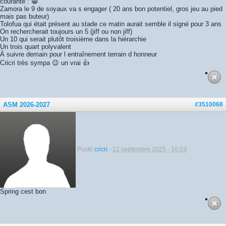
courante : 😁
Zamora le 9 de soyaux va s engager ( 20 ans bon potentiel, gros jeu au pied
mais pas buteur)
Tolofua qui était présent au stade ce matin aurait semble il signé pour 3 ans
On rechercherait toujours un 5 (jiff ou non jiff)
Un 10 qui serait plutôt troisième dans la hiérarchie
Un trois quart polyvalent
À suivre demain pour l entraînement terrain d honneur
Cricri très sympa 😉 un vrai 👍
ASM 2026-2027
#3510068
Posté
cricri
-
12 septembre 2025 - 10:53
Spring cest bon