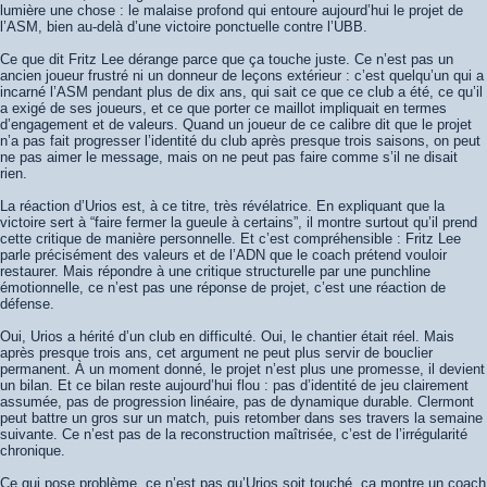
lumière une chose : le malaise profond qui entoure aujourd’hui le projet de
l’ASM, bien au-delà d’une victoire ponctuelle contre l’UBB.
Ce que dit Fritz Lee dérange parce que ça touche juste. Ce n’est pas un
ancien joueur frustré ni un donneur de leçons extérieur : c’est quelqu’un qui a
incarné l’ASM pendant plus de dix ans, qui sait ce que ce club a été, ce qu’il
a exigé de ses joueurs, et ce que porter ce maillot impliquait en termes
d’engagement et de valeurs. Quand un joueur de ce calibre dit que le projet
n’a pas fait progresser l’identité du club après presque trois saisons, on peut
ne pas aimer le message, mais on ne peut pas faire comme s’il ne disait
rien.
La réaction d’Urios est, à ce titre, très révélatrice. En expliquant que la
victoire sert à “faire fermer la gueule à certains”, il montre surtout qu’il prend
cette critique de manière personnelle. Et c’est compréhensible : Fritz Lee
parle précisément des valeurs et de l’ADN que le coach prétend vouloir
restaurer. Mais répondre à une critique structurelle par une punchline
émotionnelle, ce n’est pas une réponse de projet, c’est une réaction de
défense.
Oui, Urios a hérité d’un club en difficulté. Oui, le chantier était réel. Mais
après presque trois ans, cet argument ne peut plus servir de bouclier
permanent. À un moment donné, le projet n’est plus une promesse, il devient
un bilan. Et ce bilan reste aujourd’hui flou : pas d’identité de jeu clairement
assumée, pas de progression linéaire, pas de dynamique durable. Clermont
peut battre un gros sur un match, puis retomber dans ses travers la semaine
suivante. Ce n’est pas de la reconstruction maîtrisée, c’est de l’irrégularité
chronique.
Ce qui pose problème, ce n’est pas qu’Urios soit touché, ça montre un coach