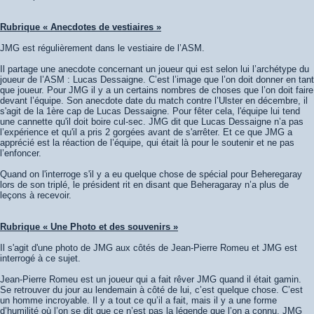
Rubrique « Anecdotes de vestiaires »
JMG est régulièrement dans le vestiaire de l’ASM.
Il partage une anecdote concernant un joueur qui est selon lui l’archétype du
joueur de l’ASM : Lucas Dessaigne. C’est l’image que l’on doit donner en tant
que joueur. Pour JMG il y a un certains nombres de choses que l’on doit faire
devant l’équipe. Son anecdote date du match contre l’Ulster en décembre, il
s'agit de la 1ère cap de Lucas Dessaigne. Pour fêter cela, l'équipe lui tend
une cannette qu'il doit boire cul-sec. JMG dit que Lucas Dessaigne n’a pas
l’expérience et qu'il a pris 2 gorgées avant de s'arrêter. Et ce que JMG a
apprécié est la réaction de l’équipe, qui était là pour le soutenir et ne pas
l’enfoncer.
Quand on l'interroge s'il y a eu quelque chose de spécial pour Beheregaray
lors de son triplé, le président rit en disant que Beheragaray n’a plus de
leçons à recevoir.
Rubrique « Une Photo et des souvenirs »
Il s'agit d'une photo de JMG aux côtés de Jean-Pierre Romeu et JMG est
interrogé à ce sujet.
Jean-Pierre Romeu est un joueur qui a fait rêver JMG quand il était gamin.
Se retrouver du jour au lendemain à côté de lui, c’est quelque chose. C’est
un homme incroyable. Il y a tout ce qu’il a fait, mais il y a une forme
d’humilité où l’on se dit que ce n’est pas la légende que l’on a connu. JMG