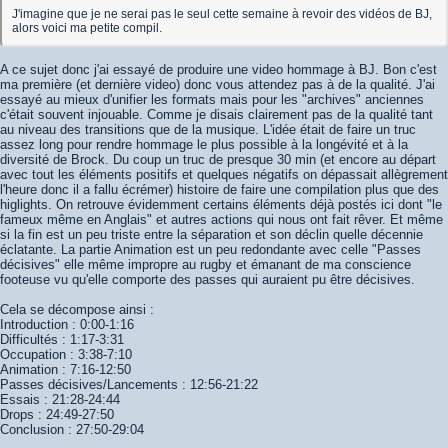
J'imagine que je ne serai pas le seul cette semaine à revoir des vidéos de BJ,
alors voici ma petite compil.
A ce sujet donc j'ai essayé de produire une video hommage à BJ. Bon c'est
ma première (et dernière video) donc vous attendez pas à de la qualité. J'ai
essayé au mieux d'unifier les formats mais pour les "archives" anciennes
c'était souvent injouable. Comme je disais clairement pas de la qualité tant
au niveau des transitions que de la musique. L'idée était de faire un truc
assez long pour rendre hommage le plus possible à la longévité et à la
diversité de Brock. Du coup un truc de presque 30 min (et encore au départ
avec tout les éléments positifs et quelques négatifs on dépassait allègrement
l'heure donc il a fallu écrémer) histoire de faire une compilation plus que des
higlights. On retrouve évidemment certains éléments déjà postés ici dont "le
fameux même en Anglais" et autres actions qui nous ont fait rêver. Et même
si la fin est un peu triste entre la séparation et son déclin quelle décennie
éclatante. La partie Animation est un peu redondante avec celle "Passes
décisives" elle même impropre au rugby et émanant de ma conscience
footeuse vu qu'elle comporte des passes qui auraient pu être décisives.
Cela se décompose ainsi :
Introduction : 0:00-1:16
Difficultés : 1:17-3:31
Occupation : 3:38-7:10
Animation : 7:16-12:50
Passes décisives/Lancements : 12:56-21:22
Essais : 21:28-24:44
Drops : 24:49-27:50
Conclusion : 27:50-29:04