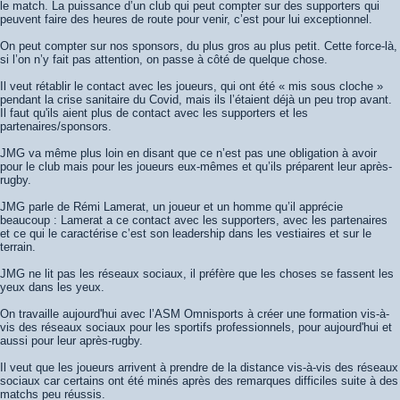
le match. La puissance d’un club qui peut compter sur des supporters qui
peuvent faire des heures de route pour venir, c’est pour lui exceptionnel.
On peut compter sur nos sponsors, du plus gros au plus petit. Cette force-là,
si l’on n’y fait pas attention, on passe à côté de quelque chose.
Il veut rétablir le contact avec les joueurs, qui ont été « mis sous cloche »
pendant la crise sanitaire du Covid, mais ils l’étaient déjà un peu trop avant.
Il faut qu'ils aient plus de contact avec les supporters et les
partenaires/sponsors.
JMG va même plus loin en disant que ce n’est pas une obligation à avoir
pour le club mais pour les joueurs eux-mêmes et qu’ils préparent leur après-
rugby.
JMG parle de Rémi Lamerat, un joueur et un homme qu’il apprécie
beaucoup : Lamerat a ce contact avec les supporters, avec les partenaires
et ce qui le caractérise c’est son leadership dans les vestiaires et sur le
terrain.
JMG ne lit pas les réseaux sociaux, il préfère que les choses se fassent les
yeux dans les yeux.
On travaille aujourd'hui avec l’ASM Omnisports à créer une formation vis-à-
vis des réseaux sociaux pour les sportifs professionnels, pour aujourd'hui et
aussi pour leur après-rugby.
Il veut que les joueurs arrivent à prendre de la distance vis-à-vis des réseaux
sociaux car certains ont été minés après des remarques difficiles suite à des
matchs peu réussis.