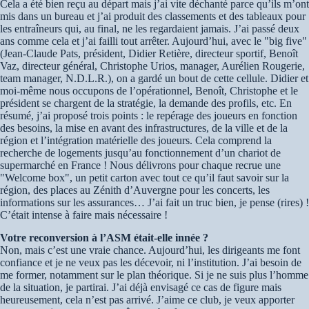
Cela a été bien reçu au départ mais j’ai vite déchanté parce qu’ils m’ont
mis dans un bureau et j’ai produit des classements et des tableaux pour
les entraîneurs qui, au final, ne les regardaient jamais. J’ai passé deux
ans comme cela et j’ai failli tout arrêter. Aujourd’hui, avec le "big five"
(Jean-Claude Pats, président, Didier Retière, directeur sportif, Benoît
Vaz, directeur général, Christophe Urios, manager, Aurélien Rougerie,
team manager, N.D.L.R.), on a gardé un bout de cette cellule. Didier et
moi-même nous occupons de l’opérationnel, Benoît, Christophe et le
président se chargent de la stratégie, la demande des profils, etc. En
résumé, j’ai proposé trois points : le repérage des joueurs en fonction
des besoins, la mise en avant des infrastructures, de la ville et de la
région et l’intégration matérielle des joueurs. Cela comprend la
recherche de logements jusqu’au fonctionnement d’un chariot de
supermarché en France ! Nous délivrons pour chaque recrue une
"Welcome box", un petit carton avec tout ce qu’il faut savoir sur la
région, des places au Zénith d’Auvergne pour les concerts, les
informations sur les assurances… J’ai fait un truc bien, je pense (rires) !
C’était intense à faire mais nécessaire !
Votre reconversion à l’ASM était-elle innée ?
Non, mais c’est une vraie chance. Aujourd’hui, les dirigeants me font
confiance et je ne veux pas les décevoir, ni l’institution. J’ai besoin de
me former, notamment sur le plan théorique. Si je ne suis plus l’homme
de la situation, je partirai. J’ai déjà envisagé ce cas de figure mais
heureusement, cela n’est pas arrivé. J’aime ce club, je veux apporter