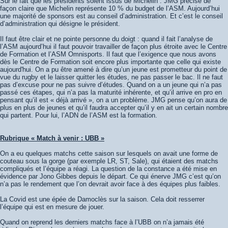
Sur le fait que les présidents soient issus de Michelin : JMG précise de
façon claire que Michelin représente 10 % du budget de l’ASM. Aujourd’hui
une majorité de sponsors est au conseil d’administration. Et c’est le conseil
d’administration qui désigne le président.
Il faut être clair et ne pointe personne du doigt : quand il fait l’analyse de
l’ASM aujourd’hui il faut pouvoir travailler de façon plus étroite avec le Centre
de Formation et l’ASM Omnisports. Il faut que l’exigence que nous avons
dès le Centre de Formation soit encore plus importante que celle qui existe
aujourd'hui. On a pu être amené à dire qu’un jeune est prometteur du point de
vue du rugby et le laisser quitter les études, ne pas passer le bac. Il ne faut
pas d’excuse pour ne pas suivre d’études. Quand on a un jeune qui n’a pas
passé ces étapes, qui n’a pas la maturité inhérente, et qu’il arrive en pro en
pensant qu’il est « déjà arrivé », on a un problème. JMG pense qu’on aura de
plus en plus de jeunes et qu’il faudra accepter qu’il y en ait un certain nombre
qui partent. Pour lui, l’ADN de l’ASM est la formation.
Rubrique « Match à venir : UBB »
On a eu quelques matchs cette saison sur lesquels on avait une forme de
couteau sous la gorge (par exemple LR, ST, Sale), qui étaient des matchs
compliqués et l’équipe a réagi. La question de la constance a été mise en
évidence par Jono Gibbes depuis le départ. Ce qui énerve JMG c’est qu’on
n’a pas le rendement que l’on devrait avoir face à des équipes plus faibles.
La Covid est une épée de Damoclès sur la saison. Cela doit resserrer
l’équipe qui est en mesure de jouer.
Quand on reprend les derniers matchs face à l’UBB on n’a jamais été