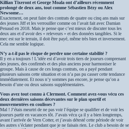
Killian Tixeront et George Moala ont d’ailleurs récemment
prolongé de deux ans, tout comme Sébastien Bézy ou Alex
Newsome…
Exactement, on peut faire des contrats de quatre ou cinq ans mais sur
des jeunes Jiff et les verrouiller comme on l’avait fait avec Damian
Penaud en 2018. Mais je pense que c’est mieux de discuter tous les
deux ans et d’avoir des « releveurs » et des données tangibles. Si le
mec est sur le terrain, il doit être payé, même très bien et inversement.
Cela me semble logique.
N’y a-t-il pas le risque de perdre une certaine stabilité ?
Il y en a toujours ! L’idée est d’avoir trois tiers de joueurs comprenant
des jeunes, des confirmés et des plus anciens pour harmoniser le
groupe. Mais à cause de ces longs contrats, on a payé pendant
plusieurs saisons cette situation et on n’a pas pu casser cette tendance
immédiatement. Et nous n’y sommes pas encore, je pense qu’on a
besoin d’une ou deux saisons supplémentaires.
Vous avez tout connu à Clermont. Comment avez-vous vécu ces
deux dernières saisons décevantes sur le plan sportif et
mouvementées en coulisses ?
Mal ! J’étais meurtri de ne pas voir l’équipe se qualifier et de voir les
joueurs partir en vacances tôt. J’avais vécu ça il y a bien longtemps,
avant l’arrivée de Vern Cotter, et j’avais détesté cette période de voir
les autres s’éclater pendant que je ne faisais rien. Le club a besoin de se