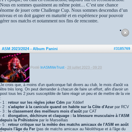
Nous en sommes quasiment au même point… C’est une chance
énorme de jouer cette Challenge Cup. Nous sommes descendus d’un
niveau et on doit gagner en maturité et en expérience pour pouvoir
gérer nos matchs et notamment nos fins de rencontre.
ASM 2023/2024 - Album Panini
#3185769
Posté
InASMWeTrust
-
28 juillet 2023 - 09:20
Je crois que, à moins d'un quelconque fait divers au club, le mois d'août va
être très long. On peut demander à chacun de faire un effort, afin d'avoir un
post tous les 2 jours susceptible de faire réagir un peu et de mettre de la vie
:
- 1 :
retour sur les règles joker Cdm
par Xdderf
- 2 :
s'adapter à la canicule quand on habite sur la Côte d'Azur
par RCV
- 3 :
le classement des meilleurs mois d'août
par CAT
- 4 :
élongation, déchirure et claquage : la blessure musculaire à l'ASM
depuis la Préhistoire
par le Marseillais
- 5 :
retour critique sur la météo des matchs amicaux de l'ASM en août
depuis l'âge du Fer
(pas de matchs amicaux au Néolithique et à l'âge du