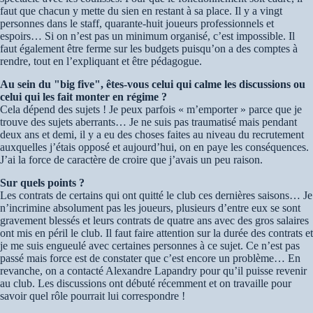
faut que chacun y mette du sien en restant à sa place. Il y a vingt
personnes dans le staff, quarante-huit joueurs professionnels et
espoirs… Si on n’est pas un minimum organisé, c’est impossible. Il
faut également être ferme sur les budgets puisqu’on a des comptes à
rendre, tout en l’expliquant et être pédagogue.
Au sein du "big five", êtes-vous celui qui calme les discussions ou
celui qui les fait monter en régime ?
Cela dépend des sujets ! Je peux parfois « m’emporter » parce que je
trouve des sujets aberrants… Je ne suis pas traumatisé mais pendant
deux ans et demi, il y a eu des choses faites au niveau du recrutement
auxquelles j’étais opposé et aujourd’hui, on en paye les conséquences.
J’ai la force de caractère de croire que j’avais un peu raison.
Sur quels points ?
Les contrats de certains qui ont quitté le club ces dernières saisons… Je
n’incrimine absolument pas les joueurs, plusieurs d’entre eux se sont
gravement blessés et leurs contrats de quatre ans avec des gros salaires
ont mis en péril le club. Il faut faire attention sur la durée des contrats et
je me suis engueulé avec certaines personnes à ce sujet. Ce n’est pas
passé mais force est de constater que c’est encore un problème… En
revanche, on a contacté Alexandre Lapandry pour qu’il puisse revenir
au club. Les discussions ont débuté récemment et on travaille pour
savoir quel rôle pourrait lui correspondre !