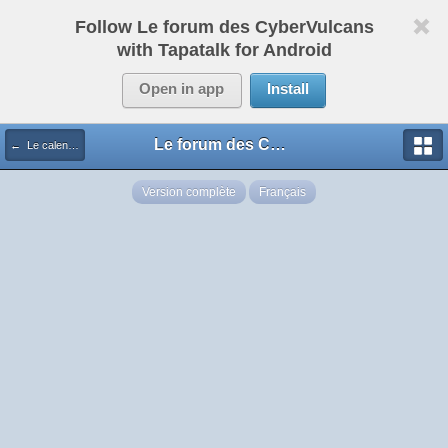
Follow Le forum des CyberVulcans
with Tapatalk for Android
Open in app
Install
Le forum des CyberVulcans
← Le calendrier des Cybers
Version complète
Français