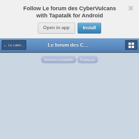
Follow Le forum des CyberVulcans
with Tapatalk for Android
Open in app
Install
Le forum des CyberVulcans
← Le calendrier des Cybers
Version complète
Français