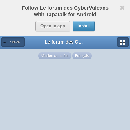
Follow Le forum des CyberVulcans
with Tapatalk for Android
Open in app
Install
Le forum des CyberVulcans
← Le calendrier des Cybers
Version complète
Français