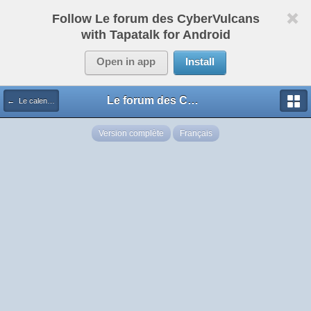
Follow Le forum des CyberVulcans
with Tapatalk for Android
Open in app
Install
Le forum des CyberVulcans
← Le calendrier des Cybers
Version complète
Français