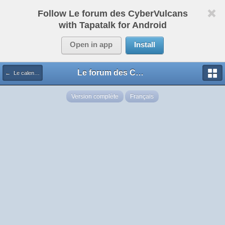
Follow Le forum des CyberVulcans
with Tapatalk for Android
Open in app
Install
Le forum des CyberVulcans
← Le calendrier des Cybers
Version complète
Français