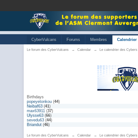
CyberVulcans
Forums
Membres
Calendrier
Le forum des CyberVulcans
→
Calendar
→
Le calendrier des Cybers
Birthdays
popeyetonkou
(
44
)
Neibaf63
(
41
)
max63911
(
37
)
Ulysse63
(
66
)
sevedu63
(
44
)
Briandut
(
46
)
Le forum des CyberVulcans
→
Calendar
→
Le calendrier des Cybers