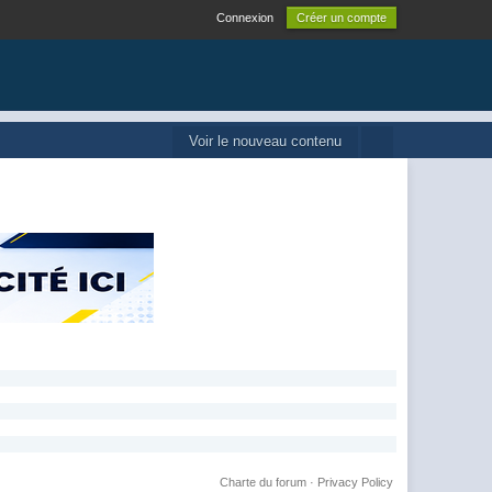
Connexion
Créer un compte
Voir le nouveau contenu
Charte du forum
·
Privacy Policy