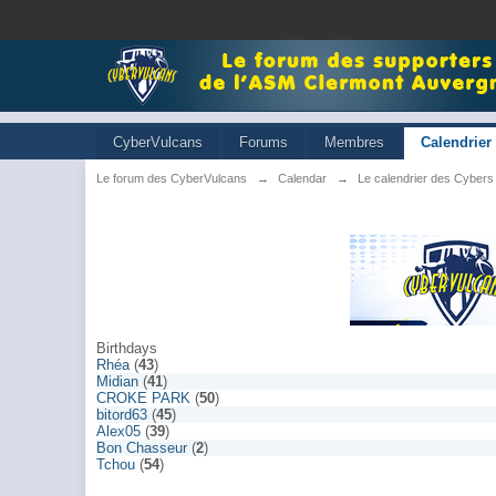
CyberVulcans
Forums
Membres
Calendrier
Le forum des CyberVulcans
→
Calendar
→
Le calendrier des Cybers
Birthdays
Rhéa
(
43
)
Midian
(
41
)
CROKE PARK
(
50
)
bitord63
(
45
)
Alex05
(
39
)
Bon Chasseur
(
2
)
Tchou
(
54
)