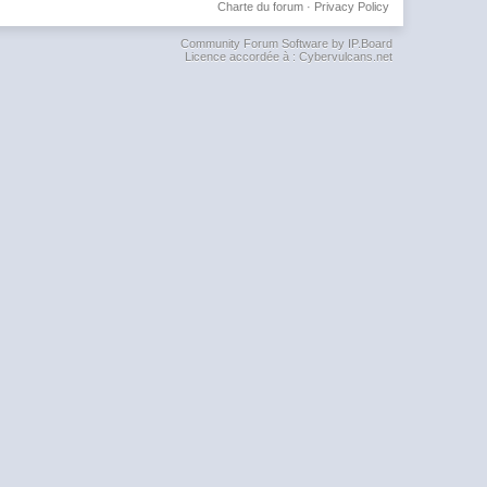
Charte du forum
·
Privacy Policy
Community Forum Software by IP.Board
Licence accordée à : Cybervulcans.net