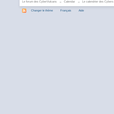
Le forum des CyberVulcans
→
Calendar
→
Le calendrier des Cybers
Changer le thème
Français
Aide