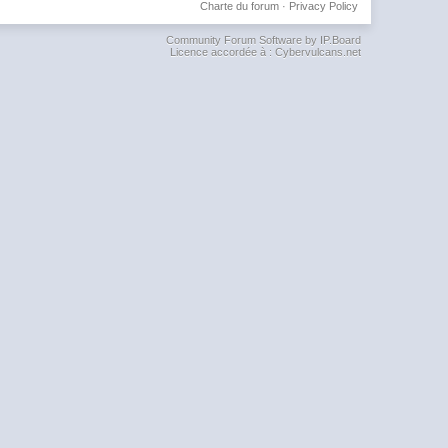
Charte du forum
·
Privacy Policy
Community Forum Software by IP.Board
Licence accordée à : Cybervulcans.net