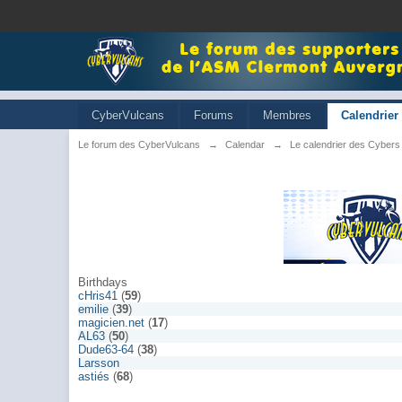
CyberVulcans
Forums
Membres
Calendrier
Le forum des CyberVulcans
→
Calendar
→
Le calendrier des Cybers
Birthdays
cHris41
(
59
)
emilie
(
39
)
magicien.net
(
17
)
AL63
(
50
)
Dude63-64
(
38
)
Larsson
astiés
(
68
)