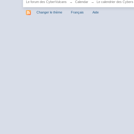
Le forum des CyberVulcans
→
Calendar
→
Le calendrier des Cybers
Changer le thème
Français
Aide