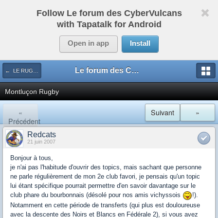
Follow Le forum des CyberVulcans
with Tapatalk for Android
Open in app
Install
Le forum des CyberVulcans
← LE RUGBY DE CHEZ NOUS
Montluçon Rugby
«
Suivant
»
Précédent
Redcats
21 juin 2007
Bonjour à tous,
je n'ai pas l'habitude d'ouvrir des topics, mais sachant que personne
ne parle régulièrement de mon 2e club favori, je pensais qu'un topic
lui étant spécifique pourrait permettre d'en savoir davantage sur le
club phare du bourbonnais (désolé pour nos amis vichyssois
!).
Notamment en cette période de transferts (qui plus est douloureuse
avec la descente des Noirs et Blancs en Fédérale 2), si vous avez