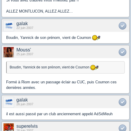
Si vous avez d'autres infos n'hésitez pas !!
ALLEZ MONTLUCON, ALLEZ ALLEZ...
galak
22 juin 2007
Boudin, Yannick de son prénom, vient de Cournon
Mouss'
25 juin 2007
Boudin, Yannick de son prénom, vient de Cournon
Formé à Riom avec un passage éclair au CUC, puis Cournon ces
dernières années.
galak
26 juin 2007
il est aussi passé par un club anciennement appelé AéSèMeuh
superelvis
26 juin 2007