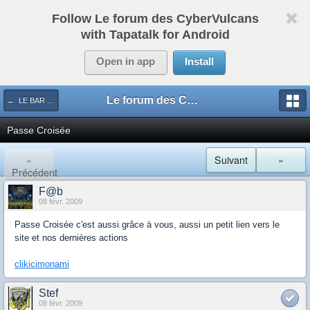
Follow Le forum des CyberVulcans
with Tapatalk for Android
Open in app
Install
Le forum des CyberVulcans
← LE BAR DES SPORTS
Passe Croisée
«
Suivant
»
Précédent
F@b
08 févr. 2009
Passe Croisée c'est aussi grâce à vous, aussi un petit lien vers le
site et nos dernières actions
clikicimonami
Stef
08 févr. 2009