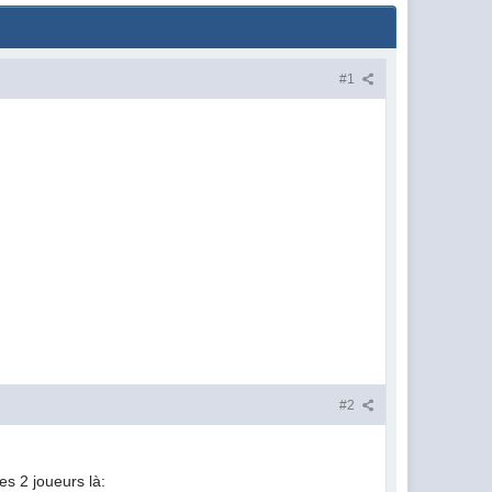
#1
#2
es 2 joueurs là: