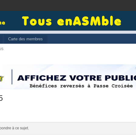
Carte des membres
US
5
pondre à ce sujet.