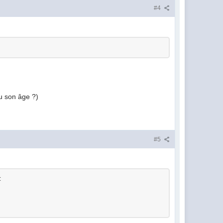
#4
vu son âge ?)
#5
: