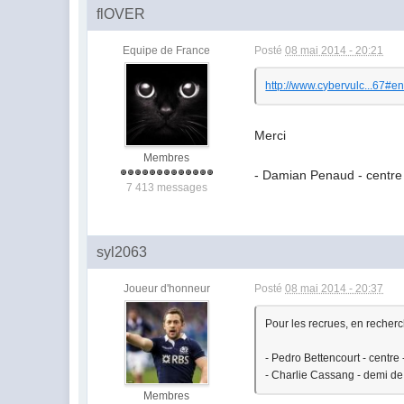
flOVER
Equipe de France
Posté
08 mai 2014 - 20:21
http://www.cybervulc...67#e
Merci
Membres
-
Damian Penaud - centre 
7 413 messages
syl2063
Joueur d'honneur
Posté
08 mai 2014 - 20:37
Pour les recrues, en recherc
- Pedro Bettencourt - centre
- Charlie Cassang - demi d
Membres