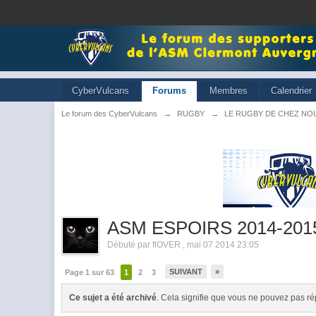
CyberVulcans
Forums
Membres
Calendrier
Le forum des CyberVulcans
→
RUGBY
→
LE RUGBY DE CHEZ NO
ASM ESPOIRS 2014-201
Débuté par
flOVER
,
mai 07 2014 23:05
SUIVANT
»
Page 1 sur 63
1
2
3
Ce sujet a été archivé
. Cela signifie que vous ne pouvez pas ré