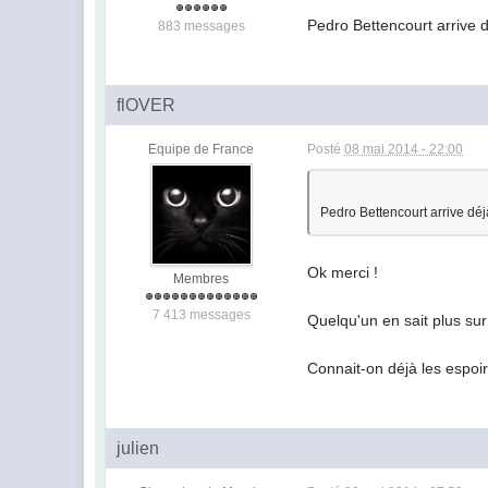
Pedro Bettencourt arrive 
883 messages
flOVER
Equipe de France
Posté
08 mai 2014 - 22:00
Pedro Bettencourt arrive dé
Ok merci !
Membres
7 413 messages
Quelqu'un en sait plus su
Connait-on déjà les espoi
julien