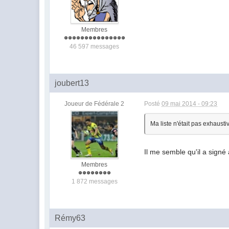
Membres
46 597 messages
joubert13
Joueur de Fédérale 2
Posté
09 mai 2014 - 09:23
Ma liste n'était pas exhaust
Il me semble qu'il a sign
Membres
1 872 messages
Rémy63