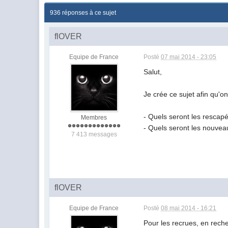
936 réponses à ce sujet
flOVER
Equipe de France
Posté
07 mai 2014 - 23:05
Salut,
Je crée ce sujet afin qu'on
- Quels seront les rescap
Membres
- Quels seront les nouvea
7 413 messages
flOVER
Equipe de France
Posté
08 mai 2014 - 16:21
Pour les recrues, en reche