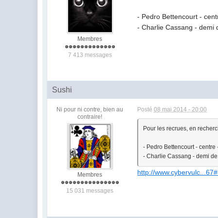
- Pedro Bettencourt - cent
- Charlie Cassang - demi
Membres
7 413 messages
Sushi
Ni pour ni contre, bien au
Posté
08 mai 2014 - 20:00
contraire!
Pour les recrues, en recherc
- Pedro Bettencourt - centre
- Charlie Cassang - demi d
http://www.cybervulc...6
Membres
15 031 messages