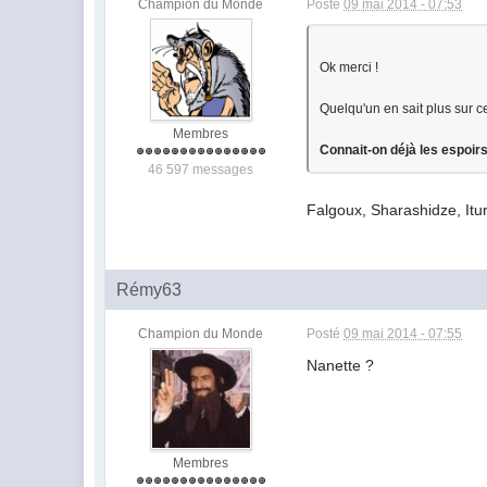
Champion du Monde
Posté
09 mai 2014 - 07:53
Ok merci !
Quelqu'un en sait plus sur 
Membres
Connait-on déjà les espoir
46 597 messages
Falgoux, Sharashidze, Itur
Rémy63
Champion du Monde
Posté
09 mai 2014 - 07:55
Nanette ?
Membres