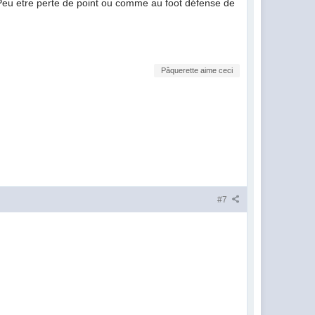
 Peu etre perte de point ou comme au foot défense de
Pâquerette aime ceci
#7