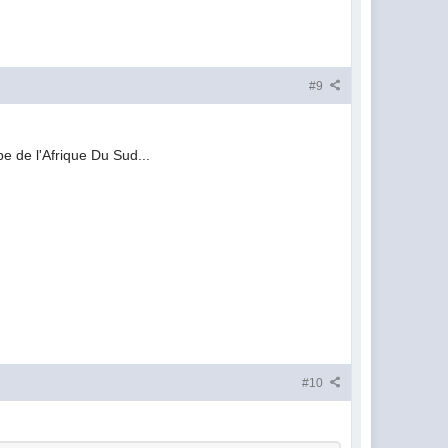
#9
pe de l'Afrique Du Sud...
#10