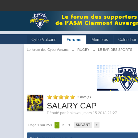
CyberVulcans
Forums
Membres
Calendrier
Le forum des CyberVulcans
→
RUGBY
→
LE BAR DES SPORTS
2
note(s)
SALARY CAP
Débuté par
fabkawa
,
mars 15 2018 21:27
SUIVANT
»
Page 1 sur 253
1
2
3