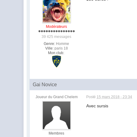
Modérateurs
39 425 messages
Genre:
Homme
Ville:
paris 18
Mon club:
Gai Novice
Joueur du Grand Chelem
Posté
15 mars 2018 - 23:34
Avec sursis
Membres