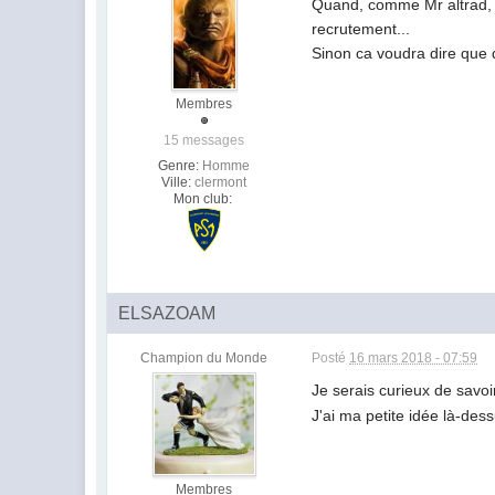
Quand, comme Mr altrad, o
recrutement...
Sinon ca voudra dire que 
Membres
15 messages
Genre:
Homme
Ville:
clermont
Mon club:
ELSAZOAM
Champion du Monde
Posté
16 mars 2018 - 07:59
Je serais curieux de savoi
J'ai ma petite idée là-de
Membres