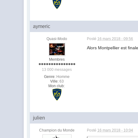
aymeric
Quasi-Modo
Posté
16 mars 2018 - 09:56
Alors Montpellier est final
Membres
13 000 messages
Genre:
Homme
Ville:
63
Mon club:
julien
Champion du Monde
Posté
16 mars 2018 - 10:04