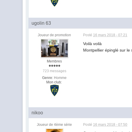
ugolin 63
Joueur de promotion
Posté
16 mars 2018 - 07:21
Voilà voilà
Montpellier épinglé sur le
Membres
723 messages
Genre:
Homme
Mon club:
nikoo
Joueur de 4ème série
Posté
16 mars 2018 - 07:50