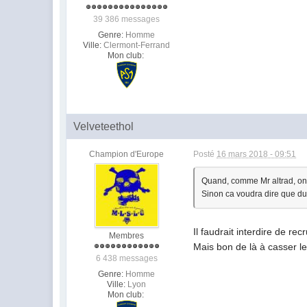
39 386 messages
Genre:
Homme
Ville:
Clermont-Ferrand
Mon club:
Velveteethol
Champion d'Europe
Posté
16 mars 2018 - 09:51
Quand, comme Mr altrad, on a
Sinon ca voudra dire que du
Il faudrait interdire de re
Membres
Mais bon de là à casser l
6 438 messages
Genre:
Homme
Ville:
Lyon
Mon club: