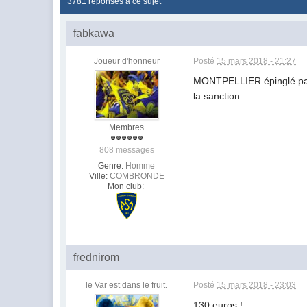
3781 réponses à ce sujet
fabkawa
Joueur d'honneur
Posté
15 mars 2018 - 21:27
MONTPELLIER épinglé par 
la sanction
Membres
808 messages
Genre:
Homme
Ville:
COMBRONDE
Mon club:
frednirom
le Var est dans le fruit.
Posté
15 mars 2018 - 23:03
130 euros !