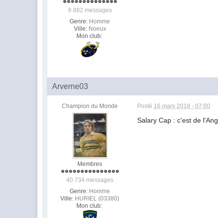
8 882 messages
Genre:
Homme
Ville:
Noeux
Mon club:
Arverne03
Champion du Monde
Posté
16 mars 2018 - 07:00
Salary Cap : c'est de l'Ang
Membres
40 734 messages
Genre:
Homme
Ville:
HURIEL (03380)
Mon club: