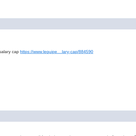
 salary cap
https://www.lequipe....lary-cap/884590