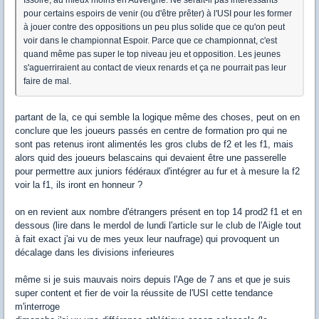
Issoire, au mieux moins en Auvergne. Ne serait-il pas intéressants
pour certains espoirs de venir (ou d'être prêter) à l'USI pour les former
à jouer contre des oppositions un peu plus solide que ce qu'on peut
voir dans le championnat Espoir. Parce que ce championnat, c'est
quand même pas super le top niveau jeu et opposition. Les jeunes
s'aguerriraient au contact de vieux renards et ça ne pourrait pas leur
faire de mal.
partant de la, ce qui semble la logique même des choses, peut on en
conclure que les joueurs passés en centre de formation pro qui ne
sont pas retenus iront alimentés les gros clubs de f2 et les f1, mais
alors quid des joueurs belascains qui devaient être une passerelle
pour permettre aux juniors fédéraux d'intégrer au fur et à mesure la f2
voir la f1, ils iront en honneur ?
on en revient aux nombre d'étrangers présent en top 14 prod2 f1 et en
dessous (lire dans le merdol de lundi l'article sur le club de l'Aigle tout
à fait exact j'ai vu de mes yeux leur naufrage) qui provoquent un
décalage dans les divisions inferieures
même si je suis mauvais noirs depuis l'Age de 7 ans et que je suis
super content et fier de voir la réussite de l'USI cette tendance
m'interroge