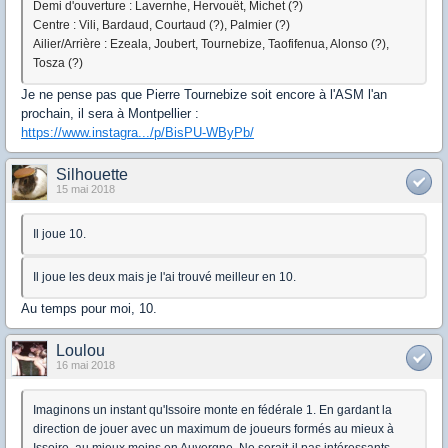
Demi d'ouverture : Lavernhe, Hervouët, Michet (?)
Centre : Vili, Bardaud, Courtaud (?), Palmier (?)
Ailier/Arrière : Ezeala, Joubert, Tournebize, Taofifenua, Alonso (?),
Tosza (?)
Je ne pense pas que Pierre Tournebize soit encore à l'ASM l'an
prochain, il sera à Montpellier :
https://www.instagra.../p/BisPU-WByPb/
Silhouette
15 mai 2018
Il joue 10.
Il joue les deux mais je l'ai trouvé meilleur en 10.
Au temps pour moi, 10.
Loulou
16 mai 2018
Imaginons un instant qu'Issoire monte en fédérale 1. En gardant la
direction de jouer avec un maximum de joueurs formés au mieux à