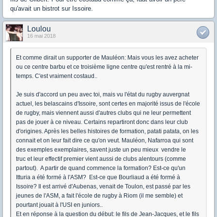
qu'avait un bistrot sur Issoire.
Loulou
16 mai 2018
Et comme dirait un supporter de Mauléon: Mais vous les avez acheter
ou ce centre barbu et ce troisième ligne centre qu'est rentré à la mi-
temps. C'est vraiment costaud..
Je suis d'accord un peu avec toi, mais vu l'état du rugby auvergnat
actuel, les belascains d'Issoire, sont certes en majorité issus de l'école
de rugby, mais viennent aussi d'autres clubs qui ne leur permettent
pas de jouer à ce niveau. Certains repartiront donc dans leur club
d'origines. Après les belles histoires de formation, patati patata, on les
connait et on leur fait dire ce qu'on veut. Mauléon, Nafarroa qui sont
des exemples exemplaires, savent juste un peu mieux vendre le
truc et leur effectif premier vient aussi de clubs alentours (comme
partout). A partir de quand commence la formation? Est-ce qu'un
Itturia a été formé à l'ASM? Est-ce que Bourliaud a été formé à
Issoire? Il est arrivé d'Aubenas, venait de Toulon, est passé par les
jeunes de l'ASM, a fait l'école de rugby à Riom (il me semble) et
pourtant jouait à l'USI en juniors..
Et en réponse à la question du début: le fils de Jean-Jacques, et le fils