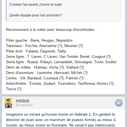
Comme l'an passé, j'ouvre le sujet
Quelle équipe pour l'an prochain?
Recensement à la volée avec beaucoup d'incertitudes :
Pilier gauche : Beria, Heugas, Neparidze
Talonneur : Fischer, Alamartine (?), Meunier (?)
Pilier droit : Falatea, Dagouret, Tarby
2eme ligne : T. Lanen, C Lanen, Van Tonder, Benet, Cougoul (?)
3eme ligne : Ruaud, N'diaye, Lemardelet, Dessaigne, Tixier, Soulier
Demi de mêlée : Hutteau, Vichy (?), Viallard (?)
Demi d'ouverture : Lavernhe, Hervouët, Michet (?)
Centre : Vili, Bardaud, Courtaud (?), Palmier (?)
Ailier/Arrière : Ezeala, Joubert, Tournebize, Taofifenua, Alonso (?),
Tosza (?)
mistral
15 mai 2018
Imaginons un instant qu'Issoire monte en fédérale 1. En gardant la
direction de jouer avec un maximum de joueurs formés au mieux à
Issoire, au mieux moins en Auvergne. Ne serait-il pas intéressants