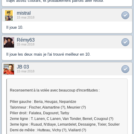
trajet assez courant, et probablement parfois aller retour.
mistral
15 mai 2018
Il joue 10.
Rémy63
15 mai 2018
Il joue les deux mais je l'ai trouvé meilleur en 10.
JB 03
15 mai 2018
Recensement à la volée avec beaucoup d'incertitudes :
Pilier gauche : Beria, Heugas, Neparidze
Talonneur : Fischer, Alamartine (?), Meunier (?)
Pilier droit : Falatea, Dagouret, Tarby
2eme ligne : T. Lanen, C Lanen, Van Tonder, Benet, Cougoul (?)
3eme ligne : Ruaud, N'diaye, Lemardelet, Dessaigne, Tixier, Soulier
Demi de mêlée : Hutteau, Vichy (?), Viallard (?)