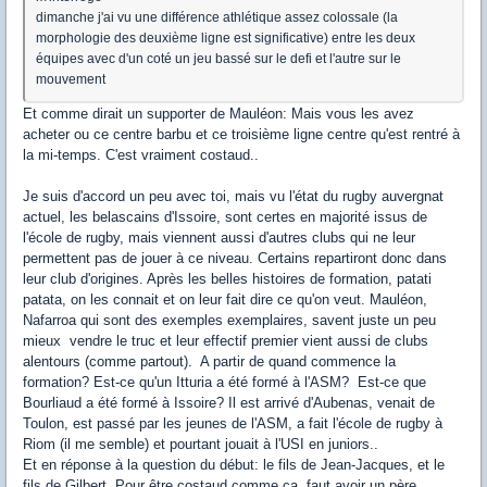
dimanche j'ai vu une différence athlétique assez colossale (la
morphologie des deuxième ligne est significative) entre les deux
équipes avec d'un coté un jeu bassé sur le defi et l'autre sur le
mouvement
Et comme dirait un supporter de Mauléon: Mais vous les avez
acheter ou ce centre barbu et ce troisième ligne centre qu'est rentré à
la mi-temps. C'est vraiment costaud..
Je suis d'accord un peu avec toi, mais vu l'état du rugby auvergnat
actuel, les belascains d'Issoire, sont certes en majorité issus de
l'école de rugby, mais viennent aussi d'autres clubs qui ne leur
permettent pas de jouer à ce niveau. Certains repartiront donc dans
leur club d'origines. Après les belles histoires de formation, patati
patata, on les connait et on leur fait dire ce qu'on veut. Mauléon,
Nafarroa qui sont des exemples exemplaires, savent juste un peu
mieux vendre le truc et leur effectif premier vient aussi de clubs
alentours (comme partout). A partir de quand commence la
formation? Est-ce qu'un Itturia a été formé à l'ASM? Est-ce que
Bourliaud a été formé à Issoire? Il est arrivé d'Aubenas, venait de
Toulon, est passé par les jeunes de l'ASM, a fait l'école de rugby à
Riom (il me semble) et pourtant jouait à l'USI en juniors..
Et en réponse à la question du début: le fils de Jean-Jacques, et le
fils de Gilbert. Pour être costaud comme ça, faut avoir un père