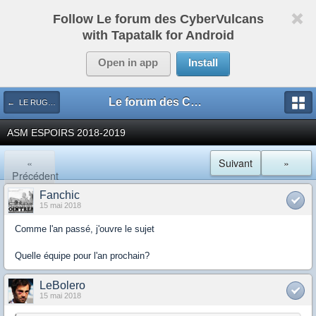
Follow Le forum des CyberVulcans
with Tapatalk for Android
Open in app
Install
Le forum des CyberVulcans
← LE RUGBY DE CHEZ NOUS
ASM ESPOIRS 2018-2019
«
Suivant
»
Précédent
Fanchic
15 mai 2018
Comme l'an passé, j'ouvre le sujet
Quelle équipe pour l'an prochain?
LeBolero
15 mai 2018