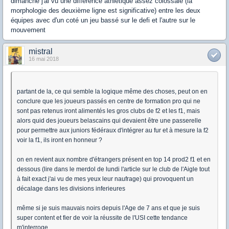
dimanche j'ai vu une différence athlétique assez colossale (la
morphologie des deuxième ligne est significative) entre les deux
équipes avec d'un coté un jeu bassé sur le defi et l'autre sur le
mouvement
mistral
16 mai 2018
partant de la, ce qui semble la logique même des choses, peut on en
conclure que les joueurs passés en centre de formation pro qui ne
sont pas retenus iront alimentés les gros clubs de f2 et les f1, mais
alors quid des joueurs belascains qui devaient être une passerelle
pour permettre aux juniors fédéraux d'intégrer au fur et à mesure la f2
voir la f1, ils iront en honneur ?
on en revient aux nombre d'étrangers présent en top 14 prod2 f1 et en
dessous (lire dans le merdol de lundi l'article sur le club de l'Aigle tout
à fait exact j'ai vu de mes yeux leur naufrage) qui provoquent un
décalage dans les divisions inferieures
même si je suis mauvais noirs depuis l'Age de 7 ans et que je suis
super content et fier de voir la réussite de l'USI cette tendance
m'interroge