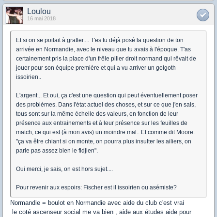
Loulou
16 mai 2018
Et si on se poilait à gratter.... T'es tu déjà posé la question de ton
arrivée en Normandie, avec le niveau que tu avais à l'époque. T'as
certainement pris la place d'un frêle pilier droit normand qui rêvait de
jouer pour son équipe première et qui a vu arriver un golgoth
issoirien..
L'argent... Et oui, ça c'est une question qui peut éventuellement poser
des problèmes. Dans l'état actuel des choses, et sur ce que j'en sais,
tous sont sur la même échelle des valeurs, en fonction de leur
présence aux entrainements et à leur présence sur les feuilles de
match, ce qui est (à mon avis) un moindre mal.. Et comme dit Moore:
"ça va être chiant si on monte, on pourra plus insulter les ailiers, on
parle pas assez bien le fidjien".
Oui merci, je sais, on est hors sujet....
Pour revenir aux espoirs: Fischer est il issoirien ou asémiste?
Normandie = boulot en Normandie avec aide du club c'est vrai
le coté ascenseur social me va bien , aide aux études aide pour