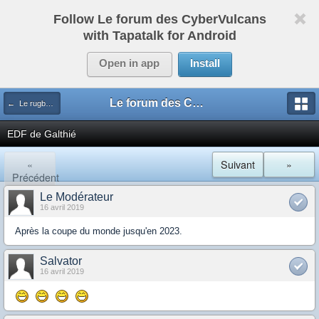
Follow Le forum des CyberVulcans
with Tapatalk for Android
Open in app
Install
Le forum des CyberVulcans
← Le rugby international
EDF de Galthié
«
Suivant
»
Précédent
Le Modérateur
16 avril 2019
Après la coupe du monde jusqu'en 2023.
Salvator
16 avril 2019